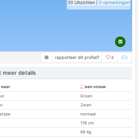
30 Uitzichten |
0 opmerkingen
rapporteer dit profiel?
6
 meer details
 naar
een vrouw
ur
Groen
ur
Zwart
stype
normaal
176 cm
t
66 Kg