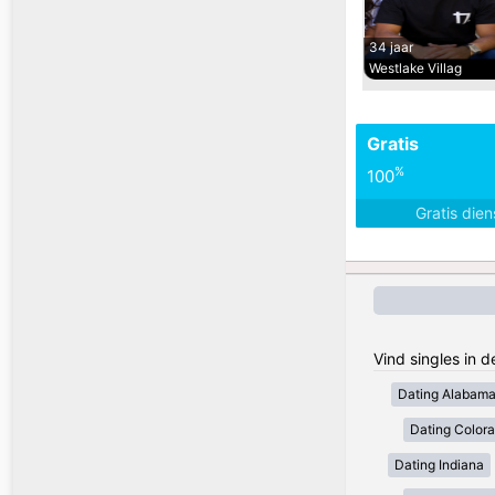
34 jaar
Westlake Villag
Gratis
%
100
Gratis die
Vind singles in 
Dating Alabam
Dating Color
Dating Indiana