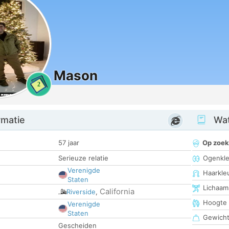
Mason
2
rmatie
Wat
57 jaar
Op zoek
Serieuze relatie
Ogenkle
Verenigde
Haarkle
Staten
Lichaam
California
Riverside
,
Hoogte
Verenigde
Staten
Gewich
Gescheiden