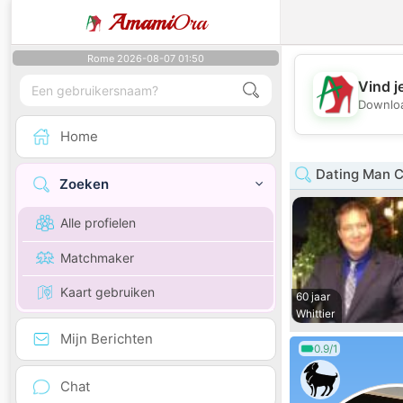
Amami
Ora
Rome 2026-08-07 01:50
Vind j
Downloa
Home
Dating Man Ca
Zoeken
Alle profielen
Matchmaker
Kaart gebruiken
60 jaar
Whittier
Mijn Berichten
0.9/1
Chat