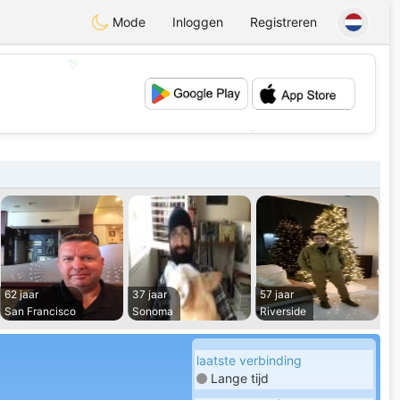
Mode
Inloggen
Registreren
💖
💕
62 jaar
37 jaar
57 jaar
San Francisco
Sonoma
Riverside
laatste verbinding
Lange tijd