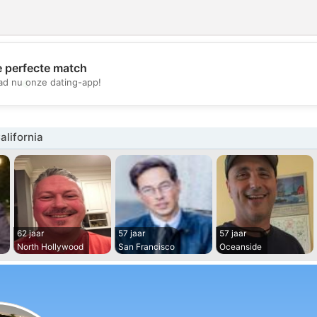
e perfecte match
💖
d nu onze dating-app!
💕
lifornia
62 jaar
57 jaar
57 jaar
North Hollywood
San Francisco
Oceanside