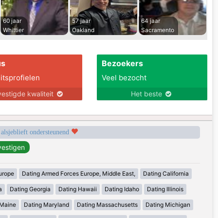
60 jaar
57 jaar
64 jaar
Whittier
Oakland
Sacramento
us
Bezoekers
itsprofielen
Veel bezocht
estigde kwaliteit
Het beste
 alsjeblieft ondersteunend
urope
Dating Armed Forces Europe, Middle East,
Dating California
a
Dating Georgia
Dating Hawaii
Dating Idaho
Dating Illinois
 Maine
Dating Maryland
Dating Massachusetts
Dating Michigan