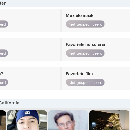
ter
Muzieksmaak
eerd
Niet gespecificeerd
Favoriete huisdieren
eerd
Niet gespecificeerd
n?
Favoriete film
eerd
Niet gespecificeerd
alifornia