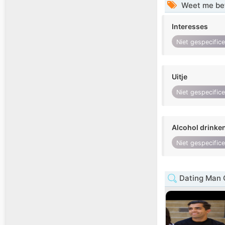
Weet me be
Interesses
Niet gespecific
Uitje
Niet gespecific
Alcohol drinke
Niet gespecific
Dating Man C