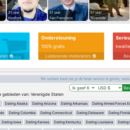
35 jaar
57 jaar
57 jaar
Hanford
San Francisco
Riverside
Ondersteuning
Serie
100% gratis
kwalite
nsten
Luisterende moderators
Bev
We werken hard om je de beste service te geven, wees
de gebieden van: Verenigde Staten
a
Dating Alaska
Dating Arizona
Dating Arkansas
Dating Armed Forces E
ado
Dating Columbia
Dating Connecticut
Dating Delaware
Dating Florid
Dating Iowa
Dating Kansas
Dating Kentucky
Dating Louisiana
Dating