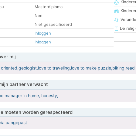
Kinderen
au
Masterdiploma
Kindere
Nee
Verander
Niet gespecificeerd
De religi
Inloggen
Inloggen
over mij
 oriented,geologist,love to traveling,love to make puzzle,biking,read 
mijn partner verwacht
g,be manager in home, honesty,
 die moeten worden gerespecteerd
eria aangepast