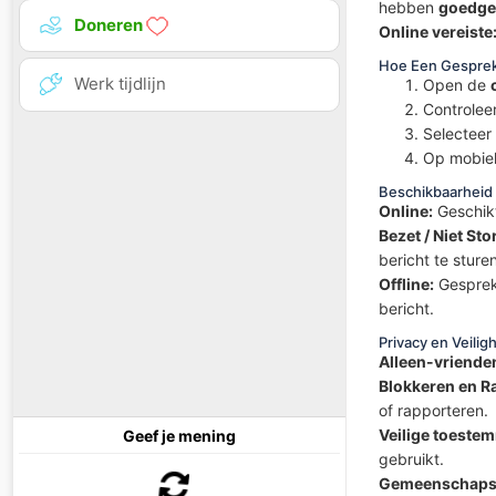
hebben
goedge
Doneren
Online vereiste
Hoe Een Gesprek
Werk tijdlijn
Open de
Controleer
Selecteer
Op mobiel
Beschikbaarheid
Online:
Geschikt
Bezet / Niet Sto
bericht te sturen
Offline:
Gesprekk
bericht.
Privacy en Veilig
Alleen-vriende
Blokkeren en R
of rapporteren.
Veilige toeste
Geef je mening
gebruikt.
Gemeenschapsr