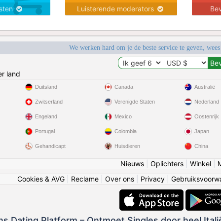
nsten
Luisterende moderators
Bev
We werken hard om je de beste service te geven, wees
r land
Duitsland
Canada
Australië
Zwitserland
Verenigde Staten
Nederland
Engeland
Mexico
Oostenrijk
Portugal
Colombia
Japan
Gehandicapt
Huisdieren
China
Nieuws
|
Oplichters
|
Winkel
|
Cookies & AVG
|
Reclame
|
Over ons
|
Privacy
|
Gebruiksvoorw
ans Dating Platform – Ontmoet Singles door heel Itali