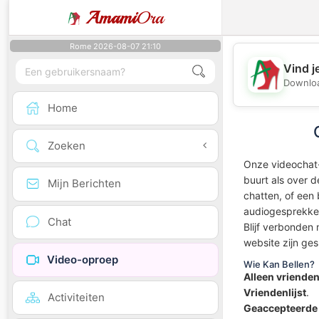
Amami
Ora
Rome 2026-08-07 21:10
Vind j
Downloa
Home
Zoeken
Onze videochat-
buurt als over d
Mijn Berichten
chatten, of een
audiogesprekken
Chat
Blijf verbonden
website zijn ges
Video-oproep
Wie Kan Bellen?
Alleen vrienden
Vriendenlijst
.
Activiteiten
Geaccepteerde