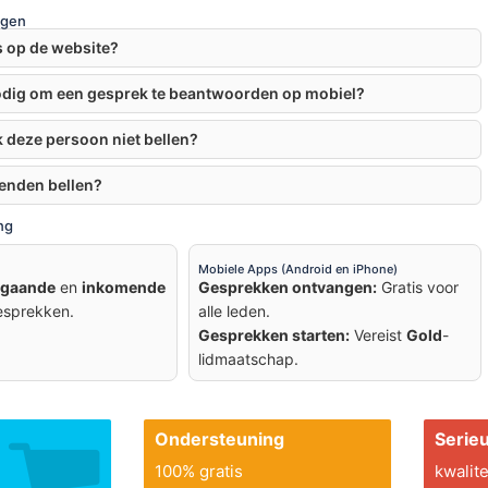
agen
is op de website?
odig om een gesprek te beantwoorden op mobiel?
 deze persoon niet bellen?
ienden bellen?
ng
Mobiele Apps (Android en iPhone)
tgaande
en
inkomende
Gesprekken ontvangen:
Gratis voor
esprekken.
alle leden.
Gesprekken starten:
Vereist
Gold
-
lidmaatschap.
Ondersteuning
Serie
100% gratis
kwalite