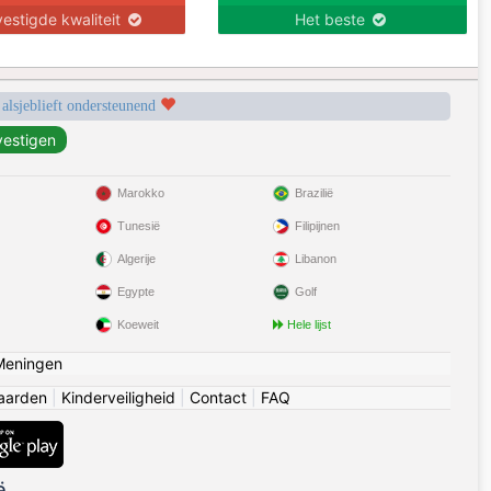
estigde kwaliteit
Het beste
 alsjeblieft ondersteunend
Marokko
Brazilië
Tunesië
Filipijnen
Algerije
Libanon
Egypte
Golf
Koeweit
Hele lijst
Meningen
aarden
|
Kinderveiligheid
|
Contact
|
FAQ
ë