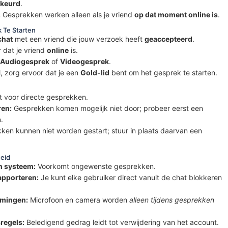
keurd
.
:
Gesprekken werken alleen als je vriend
op dat moment online is
.
 Te Starten
chat
met een vriend die jouw verzoek heeft
geaccepteerd
.
 dat je vriend
online
is.
Audiogesprek
of
Videogesprek
.
, zorg ervoor dat je een
Gold-lid
bent om het gesprek te starten.
 voor directe gesprekken.
ren:
Gesprekken komen mogelijk niet door; probeer eerst een
.
en kunnen niet worden gestart; stuur in plaats daarvan een
heid
n systeem:
Voorkomt ongewenste gesprekken.
apporteren:
Je kunt elke gebruiker direct vanuit de chat blokkeren
mmingen:
Microfoon en camera worden
alleen tijdens gesprekken
egels:
Beledigend gedrag leidt tot verwijdering van het account.