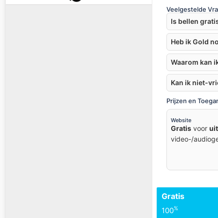
Veelgestelde Vr
Is bellen grat
Heb ik Gold n
Waarom kan ik
Kan ik niet-vr
Prijzen en Toega
Website
Gratis
voor
ui
video-/audiog
Gratis
%
100