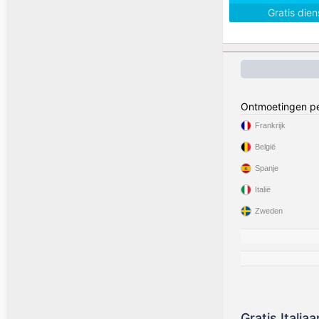
Gratis die
Ontmoetingen pe
Frankrijk
België
Spanje
Italië
Zweden
Gratis Italia