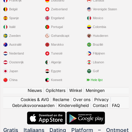
Frankrijk
Duitsland
Canada
België
Zwitserland
Verenigde Staten
Spanje
Engeland
Mexico
Italië
Portugal
Colombia
Zweden
Gehandicapt
Huisdieren
Australië
Marokko
Brazilië
Nederland
Tunesië
Filipijnen
Oostenrijk
Algerije
Libanon
Japan
Egypte
Golf
China
Koeweit
Hele lijst
Nieuws
|
Oplichters
|
Winkel
|
Meningen
Cookies & AVG
|
Reclame
|
Over ons
|
Privacy
|
Gebruiksvoorwaarden
|
Kinderveiligheid
|
Contact
|
FAQ
Gratis Italiaans Dating Platform – Ontmoet