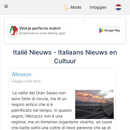
Amami
Ora
Toggle
Mode
Inloggen
navigation
💖
Vind je perfecte match
Download nu onze dating-app!
💖
💕
💕
Italië Nieuws - Italiaans Nieuws en
Cultuur
Abruzzo
Viaggio nella terra
Le vette del Gran Sasso non
sono fatte di roccia, ma di un
respiro antico che si è
pietrificato nel tempo. In questo
sogno, l'Abruzzo non è una
regione, ma un immenso organismo vivente, un cuore
che batte sotto una coltre di neve perenne che sa di