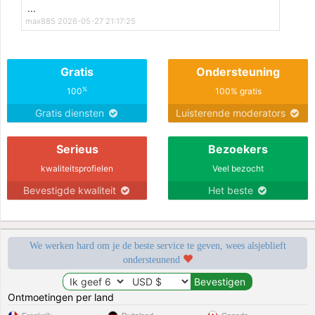
...
max885 2026-05-27 21:17:25
Gratis
Ondersteuning
%
100
100% gratis
Gratis diensten
Luisterende moderators
Serieus
Bezoekers
kwaliteitsprofielen
Veel bezocht
Bevestigde kwaliteit
Het beste
We werken hard om je de beste service te geven, wees alsjeblieft
ondersteunend
Ontmoetingen per land