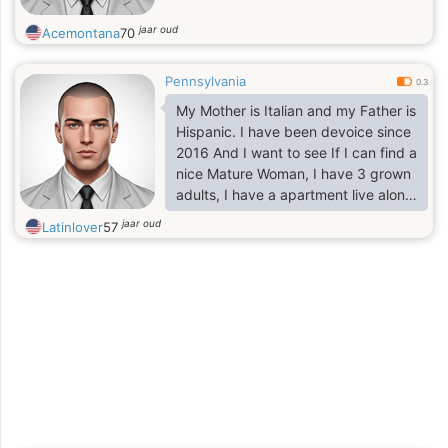
jaar oud
Acemontana
70
Pennsylvania
0.3
My Mother is Italian and my Father is
Hispanic. I have been devoice since
2016 And I want to see If I can find a
nice Mature Woman, I have 3 grown
adults, I have a apartment live alone
and I'm looking for women over 50
jaar oud
Latinlover
57
years old. I can't date younger
women because It feels creepy to
me since I have two daughters and
the oldest is 39. I'm also retired just
been traving and know I want to see
If I could find someone who is loyal,
NO B$LL-SHIT, Or drama.