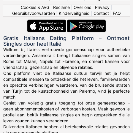
Cookies & AVG
|
Reclame
|
Over ons
|
Privacy
|
Gebruiksvoorwaarden
|
Kinderveiligheid
|
Contact
|
FAQ
Gratis Italiaans Dating Platform – Ontmoet
Singles door heel Italië
Welkom bij Italië's vertrouwde gemeenschap voor authentieke
verbindingen. Amamiora.it brengt Italiaanse singles samen van
Rome tot Milaan, Napels tot Florence, en creëert kansen voor
vriendschap, gezelschap en blijvende relaties.
Ons platform viert de Italiaanse cultuur terwijl het je helpt
compatibele mensen te ontdekken die het leven, familiewaarden
en oprechte verbindingen waarderen. Van de bruisende straten
van Turijn tot de kustschoonheid van Palermo, vind je perfecte
match.
Geniet van volledig gratis toegang tot onze gemeenschap –
geen abonnementskosten of verborgen kosten. Maak gewoon je
profiel aan, bekijk Italiaanse singles en begin gesprekken die je
leven zouden kunnen veranderen.
Duizenden Italianen hebben al betekenisvolle relaties gevonden
via ons vertrouwde platform.