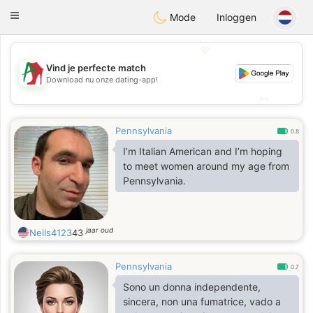
Amami
Ora
Toggle
Mode
Inloggen
navigation
💖
Vind je perfecte match
💖
Download nu onze dating-app!
💕
💕
Pennsylvania
0.8
I’m Italian American and I’m hoping
to meet women around my age from
Pennsylvania.
jaar oud
Neils4123
43
Pennsylvania
0.7
Sono un donna independente,
sincera, non una fumatrice, vado a