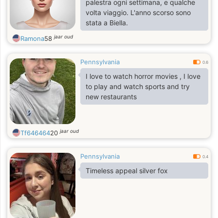
palestra ogni settimana, e qualche
volta viaggio. L'anno scorso sono
stata a Biella.
jaar oud
Ramona
58
Pennsylvania
0.6
I love to watch horror movies , I love
to play and watch sports and try
new restaurants
jaar oud
Tf646464
20
Pennsylvania
0.4
Timeless appeal silver fox