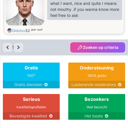
what I want, nice and quite I means
not mouthy .if you wanna know more
feel free to ask
jaar oud
Didolou
52
1
Zoeken op criteria
Gratis
Ondersteuning
%
100
100% gratis
Gratis diensten
Luisterende moderators
Serieus
Bezoekers
kwaliteitsprofielen
Veel bezocht
Bevestigde kwaliteit
Het beste