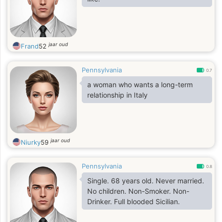
jaar oud
Frand
52
Pennsylvania
0.7
a woman who wants a long-term
relationship in Italy
jaar oud
Niurky
59
Pennsylvania
0.8
Single. 68 years old. Never married.
No children. Non-Smoker. Non-
Drinker. Full blooded Sicilian.