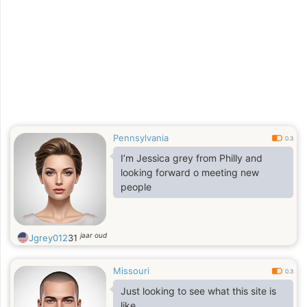
aiutare le persone con i loro problemi
morali e fisici, e posso dirti con
certezza che se ho un obiettivo,
prima o poi lo raggiungerò. Ho valori
familiari tradizionali e so come
rendere il mio uomo più felice. Sono
poliedrica.
Pennsylvania
0.3
I’m Jessica grey from Philly and
looking forward o meeting new
people
jaar oud
Jgrey012
31
Missouri
0.3
Just looking to see what this site is
like.