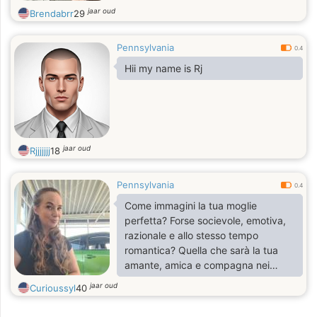
jaar oud
Brendabrr
29
Pennsylvania
0.4
Hii my name is Rj
jaar oud
Rjjjjjjj
18
Pennsylvania
0.4
Come immagini la tua moglie
perfetta? Forse socievole, emotiva,
razionale e allo stesso tempo
romantica? Quella che sarà la tua
amante, amica e compagna nei
momenti belli e brutti? Se tutte le
jaar oud
Curioussyl
40
risposte sono sì, sei sulla strada
giusta. Nella mia vita mi piace