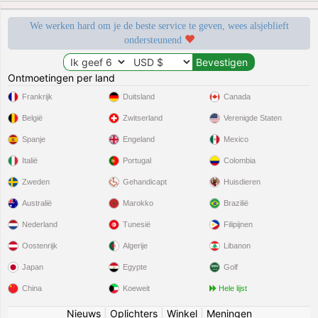
We werken hard om je de beste service te geven, wees alsjeblieft
ondersteunend
Ontmoetingen per land
Frankrijk
Duitsland
Canada
België
Zwitserland
Verenigde Staten
Spanje
Engeland
Mexico
Italië
Portugal
Colombia
Zweden
Gehandicapt
Huisdieren
Australië
Marokko
Brazilië
Nederland
Tunesië
Filipijnen
Oostenrijk
Algerije
Libanon
Japan
Egypte
Golf
China
Koeweit
Hele lijst
Nieuws
|
Oplichters
|
Winkel
|
Meningen