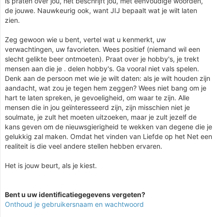
is praten over jou, het beschrijft jou, met eenvoudige woorden,
de jouwe. Nauwkeurig ook, want JIJ bepaalt wat je wilt laten
zien.
Zeg gewoon wie u bent, vertel wat u kenmerkt, uw
verwachtingen, uw favorieten. Wees positief (niemand wil een
slecht gelikte beer ontmoeten). Praat over je hobby's, je trekt
mensen aan die je . delen hobby's. Ga vooral niet vals spelen.
Denk aan de persoon met wie je wilt daten: als je wilt houden zijn
aandacht, wat zou je tegen hem zeggen? Wees niet bang om je
hart te laten spreken, je gevoeligheid, om waar te zijn. Alle
mensen die in jou geïnteresseerd zijn, zijn misschien niet je
soulmate, je zult het moeten uitzoeken, maar je zult jezelf de
kans geven om de nieuwsgierigheid te wekken van degene die je
gelukkig zal maken. Omdat het vinden van Liefde op het Net een
realiteit is die veel andere stellen hebben ervaren.
Het is jouw beurt, als je kiest.
Bent u uw identificatiegegevens vergeten?
Onthoud je gebruikersnaam en wachtwoord