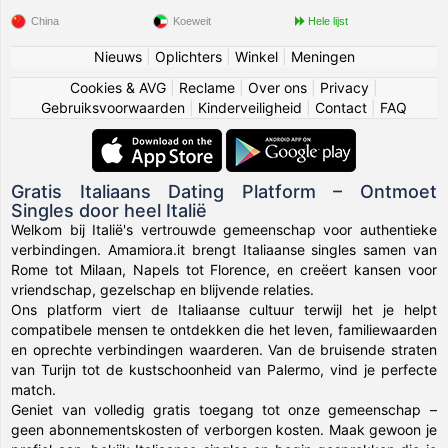
China
Koeweit
Hele lijst
Nieuws
|
Oplichters
|
Winkel
|
Meningen
Cookies & AVG
|
Reclame
|
Over ons
|
Privacy
|
Gebruiksvoorwaarden
|
Kinderveiligheid
|
Contact
|
FAQ
Gratis Italiaans Dating Platform – Ontmoet
Singles door heel Italië
Welkom bij Italië's vertrouwde gemeenschap voor authentieke
verbindingen. Amamiora.it brengt Italiaanse singles samen van
Rome tot Milaan, Napels tot Florence, en creëert kansen voor
vriendschap, gezelschap en blijvende relaties.
Ons platform viert de Italiaanse cultuur terwijl het je helpt
compatibele mensen te ontdekken die het leven, familiewaarden
en oprechte verbindingen waarderen. Van de bruisende straten
van Turijn tot de kustschoonheid van Palermo, vind je perfecte
match.
Geniet van volledig gratis toegang tot onze gemeenschap –
geen abonnementskosten of verborgen kosten. Maak gewoon je