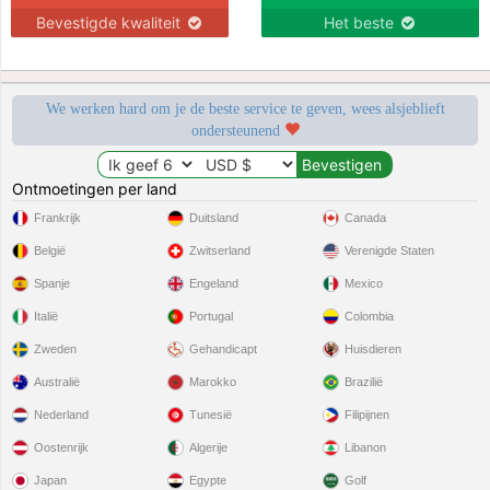
Bevestigde kwaliteit
Het beste
We werken hard om je de beste service te geven, wees alsjeblieft
ondersteunend
Ontmoetingen per land
Frankrijk
Duitsland
Canada
België
Zwitserland
Verenigde Staten
Spanje
Engeland
Mexico
Italië
Portugal
Colombia
Zweden
Gehandicapt
Huisdieren
Australië
Marokko
Brazilië
Nederland
Tunesië
Filipijnen
Oostenrijk
Algerije
Libanon
Japan
Egypte
Golf