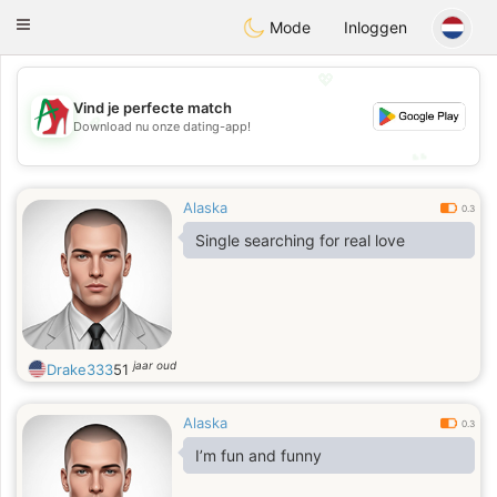
Amami
Ora
Toggle
Mode
Inloggen
navigation
💖
Vind je perfecte match
💖
Download nu onze dating-app!
💕
💕
Alaska
0.3
Single searching for real love
jaar oud
Drake333
51
Alaska
0.3
I’m fun and funny