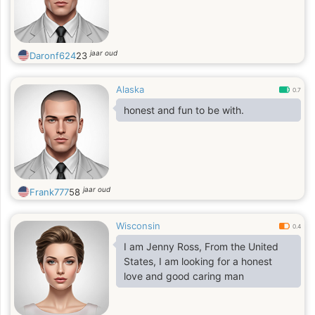
jaar oud
Daronf624
23
Alaska
0.7
honest and fun to be with.
jaar oud
Frank777
58
Wisconsin
0.4
I am Jenny Ross, From the United
States, I am looking for a honest
love and good caring man