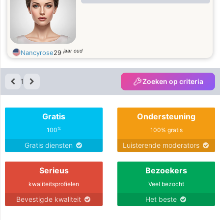
jaar oud
Nancyrose
29
1
Zoeken op criteria
Gratis
Ondersteuning
%
100
100% gratis
Gratis diensten
Luisterende moderators
Serieus
Bezoekers
kwaliteitsprofielen
Veel bezocht
Bevestigde kwaliteit
Het beste