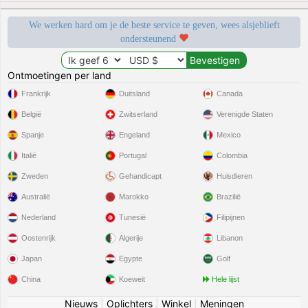
We werken hard om je de beste service te geven, wees alsjeblieft
ondersteunend
Ontmoetingen per land
Frankrijk
Duitsland
Canada
België
Zwitserland
Verenigde Staten
Spanje
Engeland
Mexico
Italië
Portugal
Colombia
Zweden
Gehandicapt
Huisdieren
Australië
Marokko
Brazilië
Nederland
Tunesië
Filipijnen
Oostenrijk
Algerije
Libanon
Japan
Egypte
Golf
China
Koeweit
Hele lijst
Nieuws
|
Oplichters
|
Winkel
|
Meningen