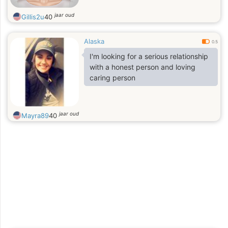
jaar oud
Gillis2u
40
Alaska
0.5
I'm looking for a serious relationship
with a honest person and loving
caring person
jaar oud
Mayra89
40