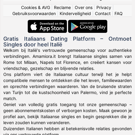
Cookies & AVG
|
Reclame
|
Over ons
|
Privacy
|
Gebruiksvoorwaarden
|
Kinderveiligheid
|
Contact
|
FAQ
Gratis Italiaans Dating Platform – Ontmoet
Singles door heel Italië
Welkom bij Italië's vertrouwde gemeenschap voor authentieke
verbindingen. Amamiora.it brengt Italiaanse singles samen van
Rome tot Milaan, Napels tot Florence, en creëert kansen voor
vriendschap, gezelschap en blijvende relaties.
Ons platform viert de Italiaanse cultuur terwijl het je helpt
compatibele mensen te ontdekken die het leven, familiewaarden
en oprechte verbindingen waarderen. Van de bruisende straten
van Turijn tot de kustschoonheid van Palermo, vind je perfecte
match.
Geniet van volledig gratis toegang tot onze gemeenschap –
geen abonnementskosten of verborgen kosten. Maak gewoon je
profiel aan, bekijk Italiaanse singles en begin gesprekken die je
leven zouden kunnen veranderen.
Duizenden Italianen hebben al betekenisvolle relaties gevonden
via ons vertrouwde platform.