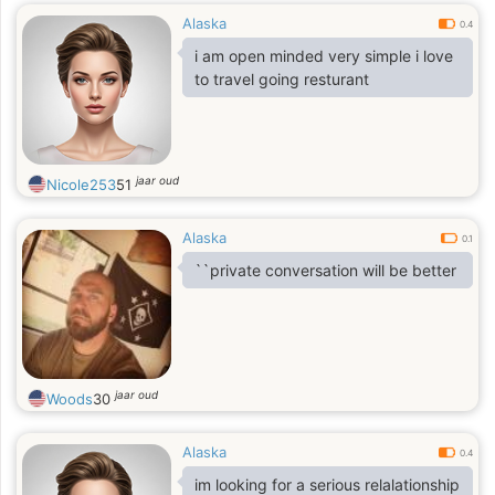
Alaska
0.4
i am open minded very simple i love
to travel going resturant
jaar oud
Nicole253
51
Alaska
0.1
``private conversation will be better
jaar oud
Woods
30
Alaska
0.4
im looking for a serious relalationship