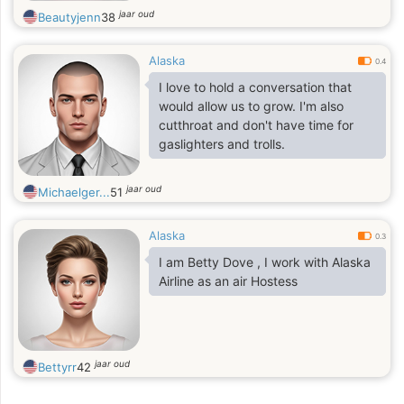
jaar oud
Beautyjenn
38
Alaska
0.4
I love to hold a conversation that
would allow us to grow. I'm also
cutthroat and don't have time for
gaslighters and trolls.
jaar oud
Michaelger...
51
Alaska
0.3
I am Betty Dove , I work with Alaska
Airline as an air Hostess
jaar oud
Bettyrr
42