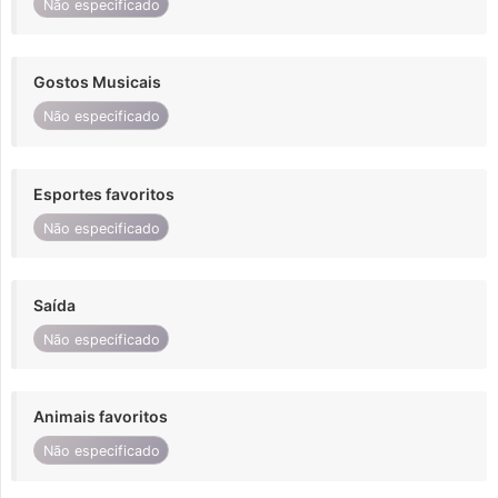
Não especificado
Gostos Musicais
Não especificado
Esportes favoritos
Não especificado
Saída
Não especificado
Animais favoritos
Não especificado