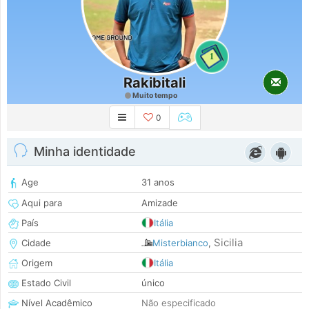
1
Rakibitali
Muito tempo
0
Minha identidade
Age
31 anos
Aqui para
Amizade
País
Itália
Sicilia
Cidade
Misterbianco
,
Origem
Itália
Estado Civil
único
Nível Acadêmico
Não especificado