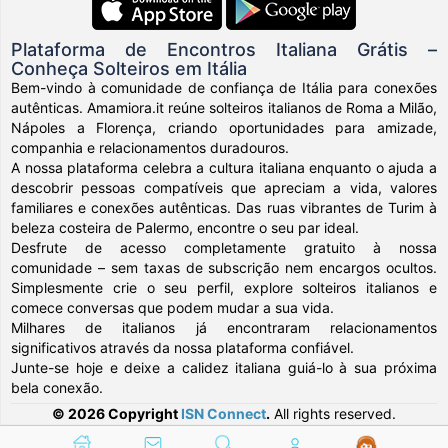
Plataforma de Encontros Italiana Grátis –
Conheça Solteiros em Itália
Bem-vindo à comunidade de confiança de Itália para conexões
autênticas. Amamiora.it reúne solteiros italianos de Roma a Milão,
Nápoles a Florença, criando oportunidades para amizade,
companhia e relacionamentos duradouros.
A nossa plataforma celebra a cultura italiana enquanto o ajuda a
descobrir pessoas compatíveis que apreciam a vida, valores
familiares e conexões autênticas. Das ruas vibrantes de Turim à
beleza costeira de Palermo, encontre o seu par ideal.
Desfrute de acesso completamente gratuito à nossa
comunidade – sem taxas de subscrição nem encargos ocultos.
Simplesmente crie o seu perfil, explore solteiros italianos e
comece conversas que podem mudar a sua vida.
Milhares de italianos já encontraram relacionamentos
significativos através da nossa plataforma confiável.
Junte-se hoje e deixe a calidez italiana guiá-lo à sua próxima
bela conexão.
© 2026 Copyright
ISN Connect
.
All rights reserved.