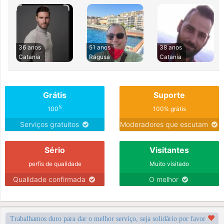
36 anos
51 anos
38 anos
Catania
Ragusa
Catania
Grátis
Suporte
%
100
100% grátis
Serviços gratuitos
Moderadores que escutam
Sério
Visitantes
perfis de qualidade
Muito visitado
Qualidade confirmada
O melhor
Trabalhamos duro para dar o melhor serviço, seja solidário por favor