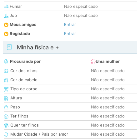
Fumar
Não especificado
Job
Não especificado
Meus amigos
Entrar
Registado
Entrar
Minha física e +
Procurando por
Uma mulher
Cor dos olhos
Não especificado
Cor do cabelo
Não especificado
Tipo de corpo
Não especificado
Altura
Não especificado
Peso
Não especificado
Ter filhos
Não especificado
Quer ter filhos
Não especificado
Mudar Cidade / País por amor
Não especificado