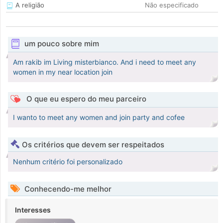
A religião
Não especificado
um pouco sobre mim
Am rakib im Living misterbianco. And i need to meet any
women in my near location join
O que eu espero do meu parceiro
I wanto to meet any women and join party and cofee
Os critérios que devem ser respeitados
Nenhum critério foi personalizado
Conhecendo-me melhor
Interesses