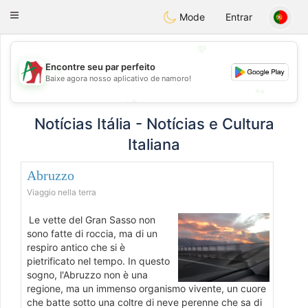
Amami
Ora
Toggle
Mode
Entrar
navigation
💖
Encontre seu par perfeito
💖
Baixe agora nosso aplicativo de namoro!
💕
💕
Notícias Itália - Notícias e Cultura
Italiana
Abruzzo
Viaggio nella terra
Le vette del Gran Sasso non
sono fatte di roccia, ma di un
respiro antico che si è
pietrificato nel tempo. In questo
sogno, l'Abruzzo non è una
regione, ma un immenso organismo vivente, un cuore
che batte sotto una coltre di neve perenne che sa di