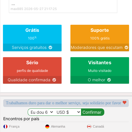
...
max885 2026-05-27 21:17:25
Grátis
Suporte
%
100
100% grátis
Serviços gratuitos
Moderadores que escutam
Sério
Visitantes
perfis de qualidade
Muito visitado
Qualidade confirmada
O melhor
Trabalhamos duro para dar o melhor serviço, seja solidário por favor
Encontros por país
França
Alemanha
Canadá