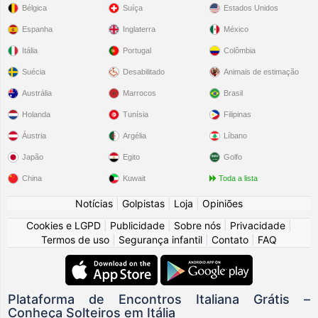
Bélgica
Suíça
Estados Unidos
Espanha
Inglaterra
México
Itália
Portugal
Colômbia
Suécia
Desabilitado
Animais de estimação
Austrália
Marrocos
Brasil
Holanda
Tunísia
Filipinas
Áustria
Argélia
Líbano
Japão
Egito
Golfo
China
Kuwait
Toda a lista
Notícias
|
Golpistas
|
Loja
|
Opiniões
Cookies e LGPD
|
Publicidade
|
Sobre nós
|
Privacidade
|
Termos de uso
|
Segurança infantil
|
Contato
|
FAQ
Plataforma de Encontros Italiana Grátis –
Conheça Solteiros em Itália