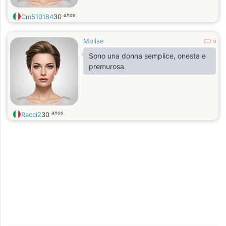
anos
Cm510184
30
Molise
0
Sono una donna semplice, onesta e
premurosa.
anos
Racci2
30