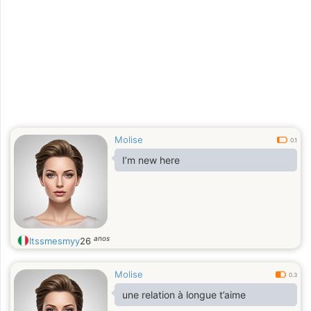
Molise
0.1
I’m new here
anos
Itssmesmyy
26
Molise
0.3
une relation à longue t’aime