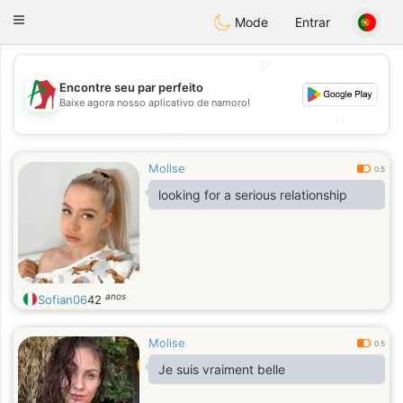
Amami
Ora
Toggle
Mode
Entrar
navigation
💖
💖
Encontre seu par perfeito
Baixe agora nosso aplicativo de namoro!
💕
💕
Molise
0.5
looking for a serious relationship
anos
Sofian06
42
Molise
0.5
Je suis vraiment belle