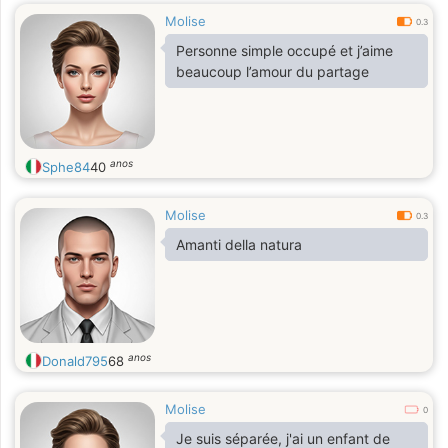
Molise
0.3
Personne simple occupé et j’aime
beaucoup l’amour du partage
anos
Sphe84
40
Molise
0.3
Amanti della natura
anos
Donald795
68
Molise
0
Je suis séparée, j'ai un enfant de