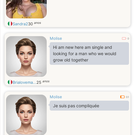
anos
Sandra2
30
Molise
0
Hi am new here am single and
looking for a man who we would
grow old together
anos
Brialovema...
25
Molise
0.1
Je suis pas compliquée