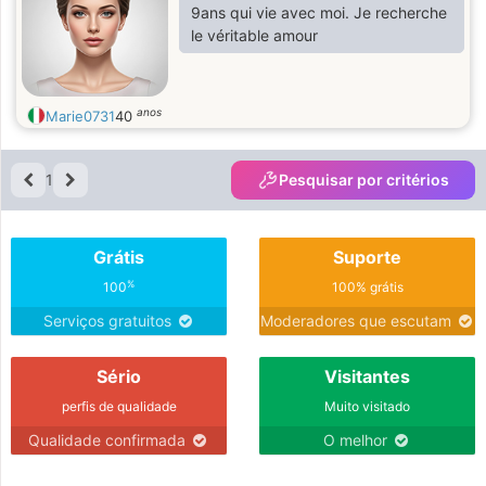
9ans qui vie avec moi. Je recherche
le véritable amour
anos
Marie0731
40
1
Pesquisar por critérios
Grátis
Suporte
%
100
100% grátis
Serviços gratuitos
Moderadores que escutam
Sério
Visitantes
perfis de qualidade
Muito visitado
Qualidade confirmada
O melhor