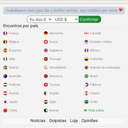
Trabalhamos duro para dar o melhor serviço, seja solidário por favor
Encontros por país
França
Alemanha
Canadá
Bélgica
Suíça
Estados Unidos
Espanha
Inglaterra
México
Itália
Portugal
Colômbia
Suécia
Desabilitado
Animais de estimação
Austrália
Marrocos
Brasil
Holanda
Tunísia
Filipinas
Áustria
Argélia
Líbano
Japão
Egito
Golfo
China
Kuwait
Toda a lista
Notícias
|
Golpistas
|
Loja
|
Opiniões