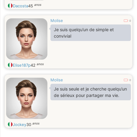
anos
Dacosta
45
Molise
0
Je suis quelqu’un de simple et
convivial
anos
Elise187p
42
Molise
0
Je suis seule et je cherche quelqu’un
de sérieux pour partager ma vie.
anos
Jockey
30