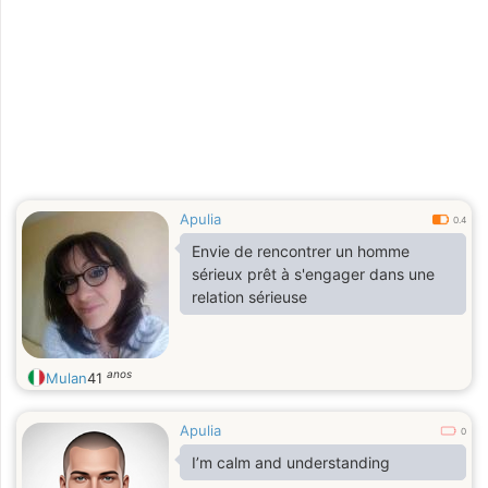
Apulia
0.4
Envie de rencontrer un homme
sérieux prêt à s'engager dans une
relation sérieuse
anos
Mulan
41
Apulia
0
I’m calm and understanding