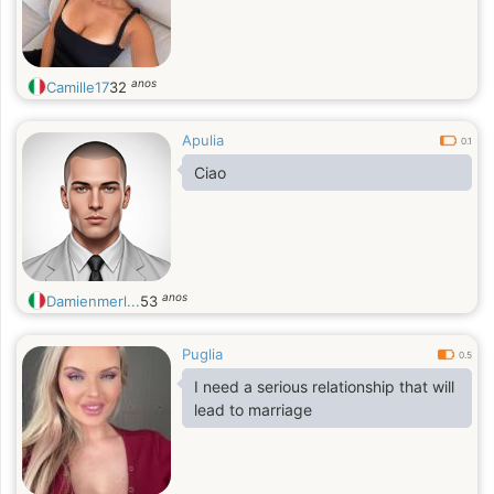
anos
Camille17
32
Apulia
0.1
Ciao
anos
Damienmerl...
53
Puglia
0.5
I need a serious relationship that will
lead to marriage