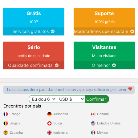
Grátis
Suporte
%
100
100% grátis
Serviços gratuitos
Moderadores que escutam
Sério
Visitantes
perfis de qualidade
Muito visitado
Qualidade confirmada
O melhor
Trabalhamos duro para dar o melhor serviço, seja solidário por favor
Encontros por país
França
Alemanha
Canadá
Bélgica
Suíça
Estados Unidos
Espanha
Inglaterra
México