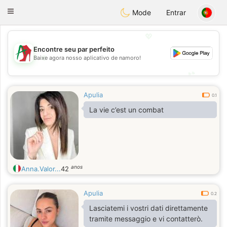
Amami
Ora
Toggle
Mode
Entrar
navigation
💖
Encontre seu par perfeito
💖
Baixe agora nosso aplicativo de namoro!
💕
💕
Apulia
0.1
La vie c’est un combat
anos
Anna.Valor...
42
Apulia
0.2
Lasciatemi i vostri dati direttamente
tramite messaggio e vi contatterò.