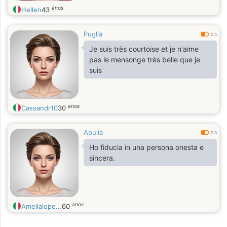
anos
Hellen
43
Puglia
0.4
Je suis très courtoise et je n'aime
pas le mensonge très belle que je
suis
anos
Cassandr10
30
Apulia
0.3
Ho fiducia in una persona onesta e
sincera.
anos
Amelialope...
60