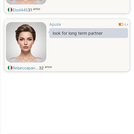
anos
Elod445
31
Apulia
0.3
look for long term partner
anos
Rebeccapan...
32