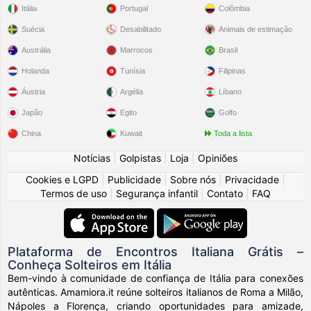
Itália
Portugal
Colômbia
Suécia
Desabilitado
Animais de estimação
Austrália
Marrocos
Brasil
Holanda
Tunísia
Filipinas
Áustria
Argélia
Líbano
Japão
Egito
Golfo
China
Kuwait
Toda a lista
Notícias
|
Golpistas
|
Loja
|
Opiniões
Cookies e LGPD
|
Publicidade
|
Sobre nós
|
Privacidade
|
Termos de uso
|
Segurança infantil
|
Contato
|
FAQ
Plataforma de Encontros Italiana Grátis –
Conheça Solteiros em Itália
Bem-vindo à comunidade de confiança de Itália para conexões
autênticas. Amamiora.it reúne solteiros italianos de Roma a Milão,
Nápoles a Florença, criando oportunidades para amizade,