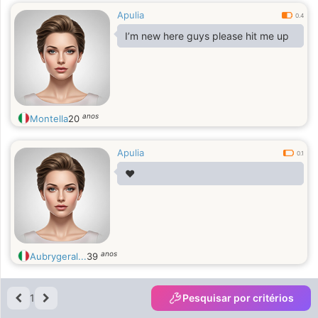
Apulia
0.4
I’m new here guys please hit me up
anos
Montella
20
Apulia
0.1
❤️
anos
Aubrygeral...
39
1
Pesquisar por critérios