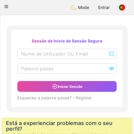
Amami
Ora
Toggle
Mode
Entrar
navigation
Sessão de Inicio de Sessão Segura
Iniciar Sessão
Esqueceu a palavra-passe?
-
Registar
Está a experienciar problemas com o seu
perfil?