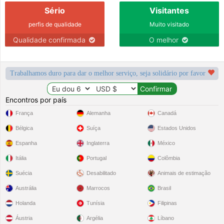
Sério
Visitantes
perfis de qualidade
Muito visitado
Qualidade confirmada
O melhor
Trabalhamos duro para dar o melhor serviço, seja solidário por favor
Encontros por país
França
Alemanha
Canadá
Bélgica
Suíça
Estados Unidos
Espanha
Inglaterra
México
Itália
Portugal
Colômbia
Suécia
Desabilitado
Animais de estimação
Austrália
Marrocos
Brasil
Holanda
Tunísia
Filipinas
Áustria
Argélia
Líbano