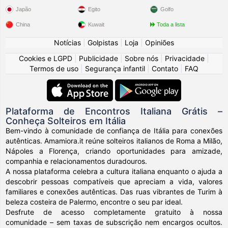
Japão
Egito
Golfo
China
Kuwait
Toda a lista
Notícias
|
Golpistas
|
Loja
|
Opiniões
Cookies e LGPD
|
Publicidade
|
Sobre nós
|
Privacidade
|
Termos de uso
|
Segurança infantil
|
Contato
|
FAQ
Plataforma de Encontros Italiana Grátis –
Conheça Solteiros em Itália
Bem-vindo à comunidade de confiança de Itália para conexões
autênticas. Amamiora.it reúne solteiros italianos de Roma a Milão,
Nápoles a Florença, criando oportunidades para amizade,
companhia e relacionamentos duradouros.
A nossa plataforma celebra a cultura italiana enquanto o ajuda a
descobrir pessoas compatíveis que apreciam a vida, valores
familiares e conexões autênticas. Das ruas vibrantes de Turim à
beleza costeira de Palermo, encontre o seu par ideal.
Desfrute de acesso completamente gratuito à nossa
comunidade – sem taxas de subscrição nem encargos ocultos.