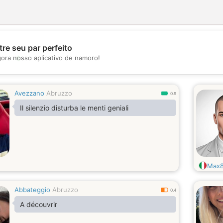
re seu par perfeito
💖
gora nosso aplicativo de namoro!
💕
Avezzano
Abruzzo
0.9
Il silenzio disturba le menti geniali
Max
Abbateggio
Abruzzo
0.4
A découvrir