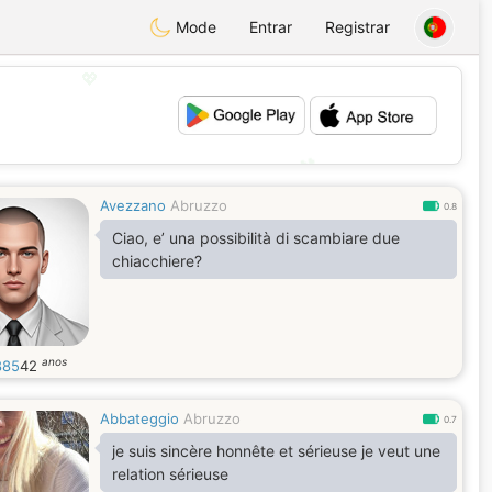
Mode
Entrar
Registrar
💖
💕
Avezzano
Abruzzo
0.8
Ciao, e’ una possibilità di scambiare due
chiacchiere?
anos
885
42
Abbateggio
Abruzzo
0.7
je suis sincère honnête et sérieuse je veut une
relation sérieuse