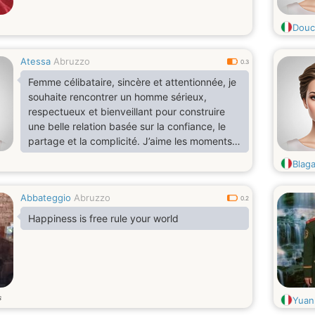
Douc
Atessa
Abruzzo
0.3
Femme célibataire, sincère et attentionnée, je
souhaite rencontrer un homme sérieux,
respectueux et bienveillant pour construire
une belle relation basée sur la confiance, le
partage et la complicité. J’aime les moments
simples de la vie, les échanges sincères et
Blaga
découvrir de nouvelles choses à deux. Je
recherche une personne authentique avec qui
Abbateggio
Abruzzo
avancer dans la joie et le respect mutuel.
0.2
Happiness is free rule your world
s
Yuan