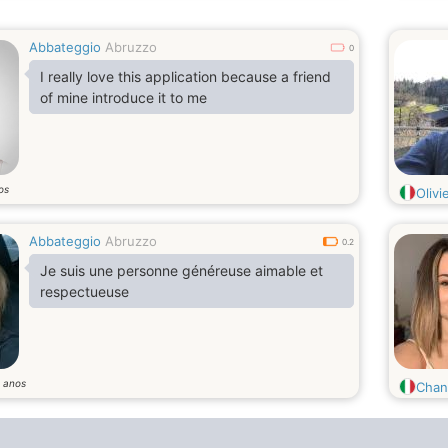
Abbateggio
Abruzzo
0
I really love this application because a friend
of mine introduce it to me
os
Olivi
Abbateggio
Abruzzo
0.2
Je suis une personne généreuse aimable et
respectueuse
anos
8
Chan