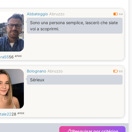
Abbateggio
Abruzzo
0.4
Sono una persona semplice, lascerò che siate
voi a scoprirmi.
anos
era55
56
Bolognano
Abruzzo
0.2
Sérieux
anos
tale22
28
Pesquisar por critérios