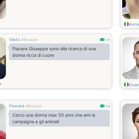
Anni
Vasto
Abruzzo
0.8
Piacere Giuseppe sono alla ricerca di una
donna ricca di cuore
s
Guar
Pescara
Abruzzo
0.8
Cerco una donna max 50 anni che ami la
campagna e gli animali