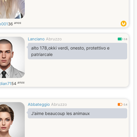
anos
e001
36
Lanciano
Abruzzo
0.8
alto 178,okki verdi, onesto, protettivo e
patriarcale
anos
dian71
54
Abbateggio
Abruzzo
0.4
J’aime beaucoup les animaux