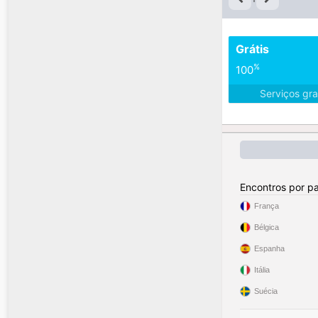
Grátis
%
100
Serviços gra
Encontros por pa
França
Bélgica
Espanha
Itália
Suécia