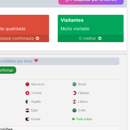
Visitantes
 de qualidade
Muito visitado
lidade confirmada
O melhor
a solidário por favor
Marrocos
Brasil
Tunísia
Filipinas
Argélia
Líbano
Egito
Golfo
Kuwait
Toda a lista
piniões