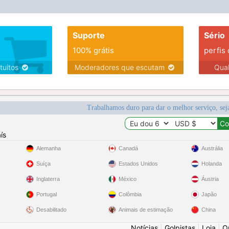
Suporte
Sério
100% grátis
perfis
tuitos
Moderadores que escutam
Qua
Trabalhamos duro para dar o melhor serviço, sej
ís
Alemanha
Canadá
Austrália
Suíça
Estados Unidos
Holanda
Inglaterra
México
Áustria
Portugal
Colômbia
Japão
Desabilitado
Animais de estimação
China
Notícias
|
Golpistas
|
Loja
|
O