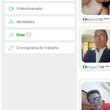
Videochamada
anos
Marie31
30
Atividades
Doar
Cronograma de trabalho
ano
Peppe77
48