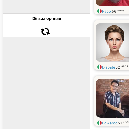
anos
Pappi
56
Dê sua opinião
anos
Diabate
32
ano
Edwardo
51