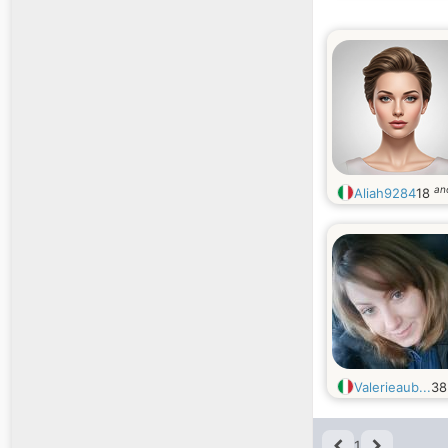
an
Aliah9284
18
Valerieaub...
3
1