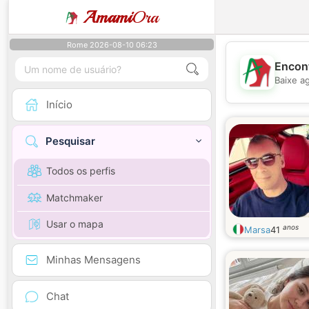
Amami
Ora
Rome 2026-08-10 06:23
Encont
Baixe a
Início
Pesquisar
Todos os perfis
Matchmaker
Usar o mapa
anos
Marsa
41
Minhas Mensagens
Chat