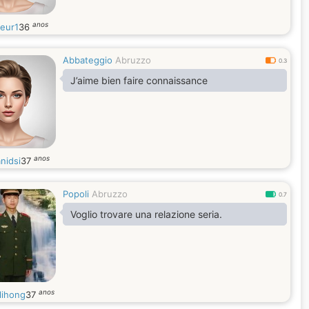
anos
eur1
36
Abbateggio
Abruzzo
0.3
J’aime bien faire connaissance
anos
nidsi
37
Popoli
Abruzzo
0.7
Voglio trovare una relazione seria.
anos
lihong
37