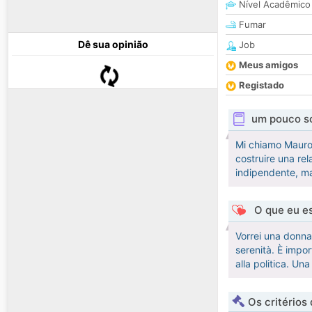
Nível Acadêmico
Fumar
Dê sua opinião
Job
Meus amigos
Registado
um pouco s
Mi chiamo Mauro,
costruire una rel
indipendente, ma 
O que eu es
Vorrei una donna 
serenità. È impo
alla politica. Un
Os critérios