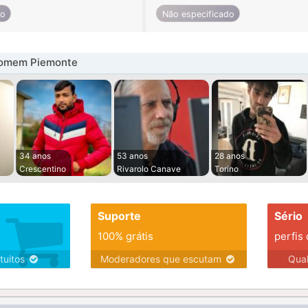
do
Não especificado
homem Piemonte
34 anos
53 anos
28 anos
Crescentino
Rivarolo Canave
Torino
Suporte
Sério
100% grátis
perfis
tuitos
Moderadores que escutam
Qua