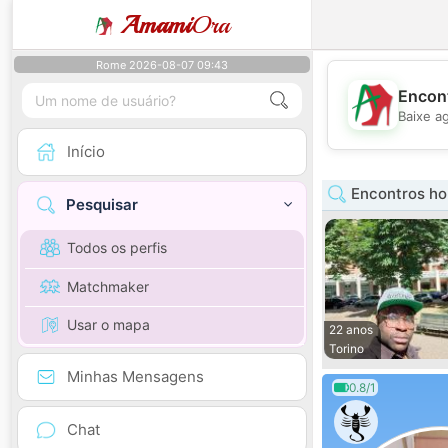
Amami
Ora
Rome 2026-08-07 09:43
Encont
Baixe a
Início
Encontros h
Pesquisar
Todos os perfis
Matchmaker
Usar o mapa
22 anos
Torino
Minhas Mensagens
0.8/1
Chat