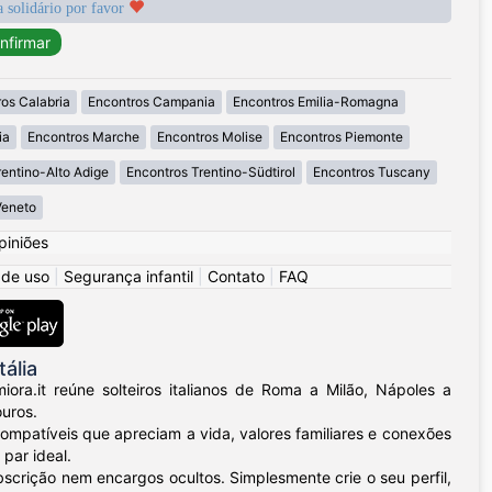
a solidário por favor
os Calabria
Encontros Campania
Encontros Emilia-Romagna
ia
Encontros Marche
Encontros Molise
Encontros Piemonte
rentino-Alto Adige
Encontros Trentino-Südtirol
Encontros Tuscany
Veneto
piniões
 de uso
|
Segurança infantil
|
Contato
|
FAQ
ália
ra.it reúne solteiros italianos de Roma a Milão, Nápoles a
uros.
compatíveis que apreciam a vida, valores familiares e conexões
par ideal.
crição nem encargos ocultos. Simplesmente crie o seu perfil,