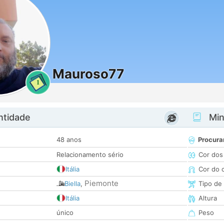
Mauroso77
1
ntidade
Minh
48 anos
Procura
Relacionamento sério
Cor dos
Itália
Cor do 
Piemonte
Biella
,
Tipo de
Itália
Altura
único
Peso