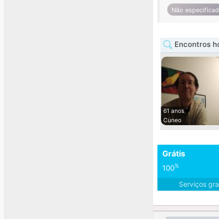
Não especifica
Encontros 
61 anos
Cuneo
Grátis
%
100
Serviços gra