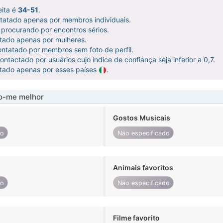
eita é
34-51
.
ntatado apenas por membros individuais.
procurando por encontros sérios.
atado apenas por mulheres.
ntatado por membros sem foto de perfil.
ntactado por usuários cujo índice de confiança seja inferior a 0,7.
atado apenas por esses países
.
-me melhor
Gostos Musicais
do
Não especificado
Animais favoritos
do
Não especificado
Filme favorito