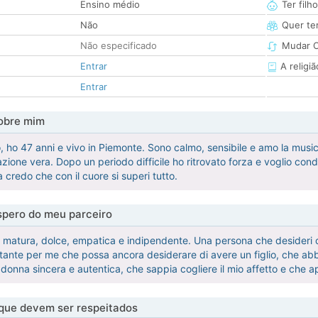
Ensino médio
Ter filh
Não
Quer ter
Não especificado
Mudar C
Entrar
A religiã
Entrar
obre mim
 ho 47 anni e vivo in Piemonte. Sono calmo, sensibile e amo la music
azione vera. Dopo un periodo difficile ho ritrovato forza e voglio co
credo che con il cuore si superi tutto.
pero do meu parceiro
matura, dolce, empatica e indipendente. Una persona che desideri cost
rtante per me che possa ancora desiderare di avere un figlio, che abb
a donna sincera e autentica, che sappia cogliere il mio affetto e che a
 que devem ser respeitados