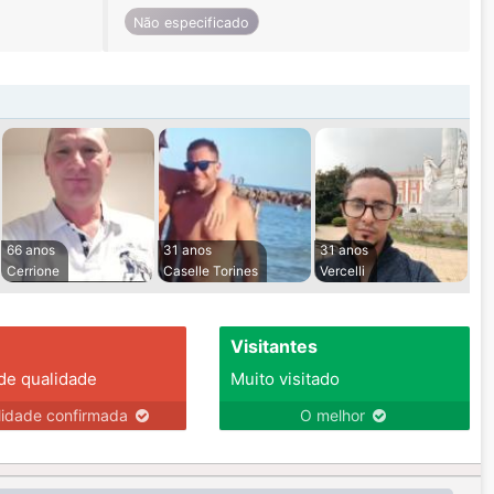
Não especificado
66 anos
31 anos
31 anos
Cerrione
Caselle Torines
Vercelli
Visitantes
 de qualidade
Muito visitado
lidade confirmada
O melhor