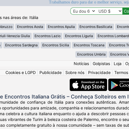
Trabalhamos duro para dar o melhor serviço, sej
s nas áreas de: Itália
Abruzzo
Encontros Aosta
Encontros Apulia
Encontros Basilicata
Encontr
iuli-Venezia Giulia
Encontros Lazio
Encontros Liguria
Encontros Lombard
a
Encontros Sardegna
Encontros Sicilia
Encontros Toscana
Encontros T
Encontros Umbria
Encontros 
Notícias
|
Golpistas
|
Loja
|
O
Cookies e LGPD
|
Publicidade
|
Sobre nós
|
Privacidade
|
Termos
e Encontros Italiana Grátis – Conheça Solteiros em It
unidade de confiança de Itália para conexões autênticas. Amamio
do oportunidades para amizade, companhia e relacionamentos durado
ma celebra a cultura italiana enquanto o ajuda a descobrir pessoas 
ruas vibrantes de Turim à beleza costeira de Palermo, encontre o seu 
sso completamente gratuito à nossa comunidade – sem taxas de subs