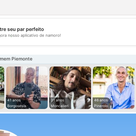
re seu par perfeito
💖
gora nosso aplicativo de namoro!
💕
omem Piemonte
41 anos
31 anos
46 anos
Borgosesia
Moncalieri
Pinerolo