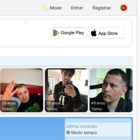
Mode
Entrar
Registrar
💖
💕
39 anos
28 anos
49 anos
Torino
Torino
Torino
última conexão
Muito tempo