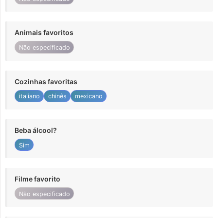
Animais favoritos
Não especificado
Cozinhas favoritas
italiano
chinês
mexicano
Beba álcool?
Sim
Filme favorito
Não especificado