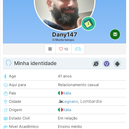
1
Dany147
Muito tempo
10
Minha identidade
Age
41 anos
Aqui para
Relacionamento casual
País
Itália
Lombardia
Cidade
Legnano
,
Origem
Itália
Estado Civil
Em relação
Nível Acadêmico
Ensino médio