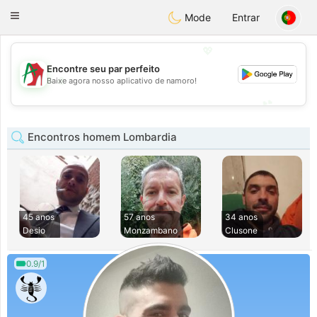
Amami
Ora
Toggle
Mode
Entrar
navigation
💖
Encontre seu par perfeito
💖
Baixe agora nosso aplicativo de namoro!
💕
💕
Encontros homem Lombardia
45 anos
57 anos
34 anos
Desio
Monzambano
Clusone
0.9/1