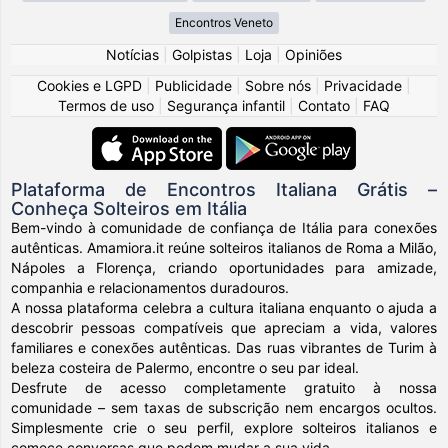
Encontros Veneto
Notícias
|
Golpistas
|
Loja
|
Opiniões
Cookies e LGPD
|
Publicidade
|
Sobre nós
|
Privacidade
|
Termos de uso
|
Segurança infantil
|
Contato
|
FAQ
Plataforma de Encontros Italiana Grátis –
Conheça Solteiros em Itália
Bem-vindo à comunidade de confiança de Itália para conexões
autênticas. Amamiora.it reúne solteiros italianos de Roma a Milão,
Nápoles a Florença, criando oportunidades para amizade,
companhia e relacionamentos duradouros.
A nossa plataforma celebra a cultura italiana enquanto o ajuda a
descobrir pessoas compatíveis que apreciam a vida, valores
familiares e conexões autênticas. Das ruas vibrantes de Turim à
beleza costeira de Palermo, encontre o seu par ideal.
Desfrute de acesso completamente gratuito à nossa
comunidade – sem taxas de subscrição nem encargos ocultos.
Simplesmente crie o seu perfil, explore solteiros italianos e
comece conversas que podem mudar a sua vida.