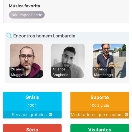
Música favorita
Não especificado
Encontros homem Lombardia
26 anos
41 anos
57 anos
Muggiò
Brugherio
Martinengo
Grátis
Suporte
%
100
100% grátis
Serviços gratuitos
Moderadores que escutam
Sério
Visitantes