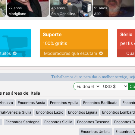
27 anos
45 anos
51 anos
Marigliano
Sala Consilina
Alife
Suporte
Sério
100% grátis
perfis
tuitos
Moderadores que escutam
Qua
Trabalhamos duro para dar o melhor serviço, sej
s nas áreas de: Itália
Abruzzo
Encontros Aosta
Encontros Apulia
Encontros Basilicata
Encontr
iuli-Venezia Giulia
Encontros Lazio
Encontros Liguria
Encontros Lombard
a
Encontros Sardegna
Encontros Sicilia
Encontros Toscana
Encontros T
Encontros Umbria
Encontros 