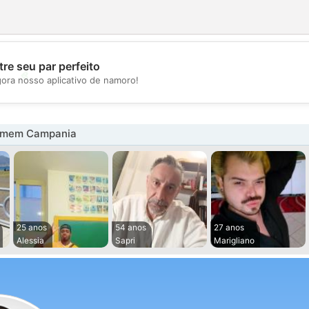
re seu par perfeito
💖
gora nosso aplicativo de namoro!
💕
omem Campania
25 anos
54 anos
27 anos
Alessia
Sapri
Marigliano