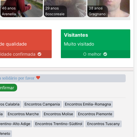
46 anos
29 anos
38 anos
Arenella
Boscoreale
Gragnano
Visitantes
 de qualidade
Muito visitado
lidade confirmada
O melhor
a solidário por favor
os Calabria
Encontros Campania
Encontros Emilia-Romagna
ia
Encontros Marche
Encontros Molise
Encontros Piemonte
rentino-Alto Adige
Encontros Trentino-Südtirol
Encontros Tuscany
Veneto