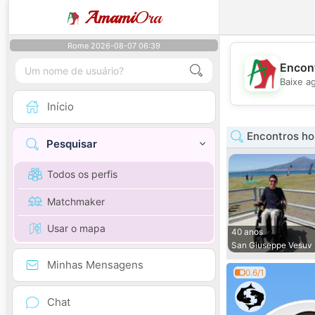
Amami
Ora
Rome 2026-08-07 06:39
Encont
Baixe a
Início
Encontros h
Pesquisar
Todos os perfis
Matchmaker
Usar o mapa
40 anos
San Giuseppe Vesuv
Minhas Mensagens
0.6/1
Chat