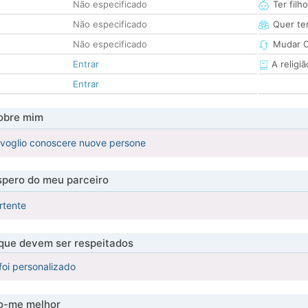
Não especificado
Ter filh
Não especificado
Quer ter
Não especificado
Mudar C
Entrar
A religiã
Entrar
obre mim
 voglio conoscere nuove persone
pero do meu parceiro
rtente
 que devem ser respeitados
foi personalizado
-me melhor