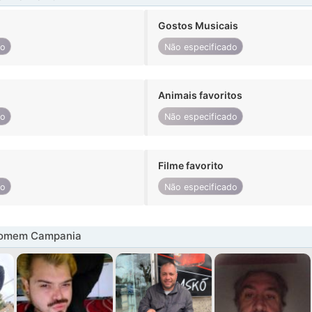
Gostos Musicais
do
Não especificado
Animais favoritos
do
Não especificado
Filme favorito
do
Não especificado
homem Campania