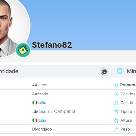
Stefano82
0
ntidade
Minh
44 anos
Procura
Amizade
Cor dos
Itália
Cor do 
Campania
Caserta
,
Tipo de
Itália
Altura
Divorciado
Peso