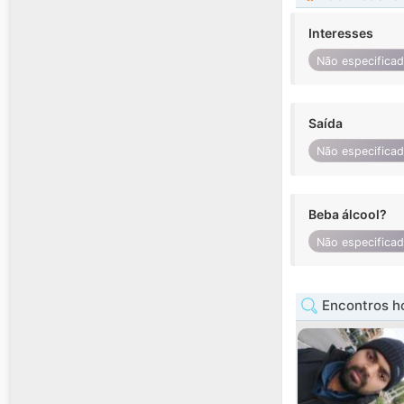
Interesses
Não especifica
Saída
Não especifica
Beba álcool?
Não especifica
Encontros 