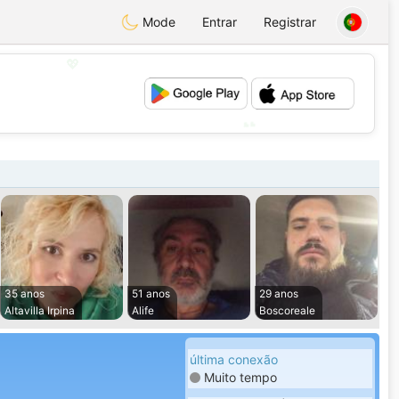
Mode
Entrar
Registrar
💖
💕
35 anos
51 anos
29 anos
Altavilla Irpina
Alife
Boscoreale
última conexão
Muito tempo