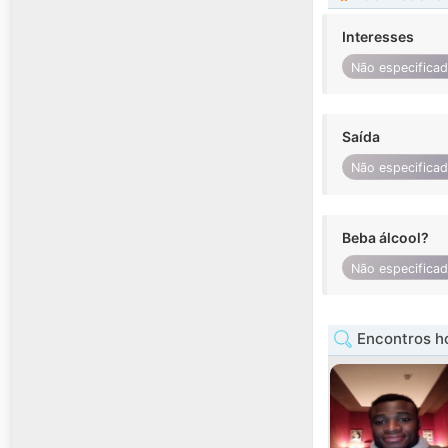
Interesses
Não especifica
Saída
Não especifica
Beba álcool?
Não especifica
Encontros h