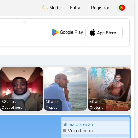
Mode
Entrar
Registrar
💖
💕
33 anos
39 anos
40 anos
Castrolibero
Tropea
Crotone
última conexão
Muito tempo