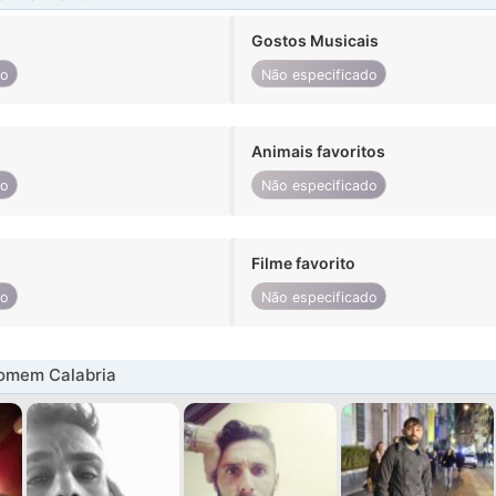
Gostos Musicais
do
Não especificado
Animais favoritos
do
Não especificado
Filme favorito
do
Não especificado
omem Calabria