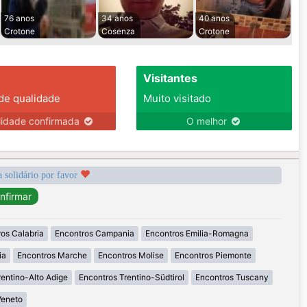
76 anos
34 anos
40 anos
Crotone
Cosenza
Crotone
Visitantes
 de qualidade
Muito visitado
lidade confirmada
O melhor
a solidário por favor
os Calabria
Encontros Campania
Encontros Emilia-Romagna
ia
Encontros Marche
Encontros Molise
Encontros Piemonte
rentino-Alto Adige
Encontros Trentino-Südtirol
Encontros Tuscany
Veneto