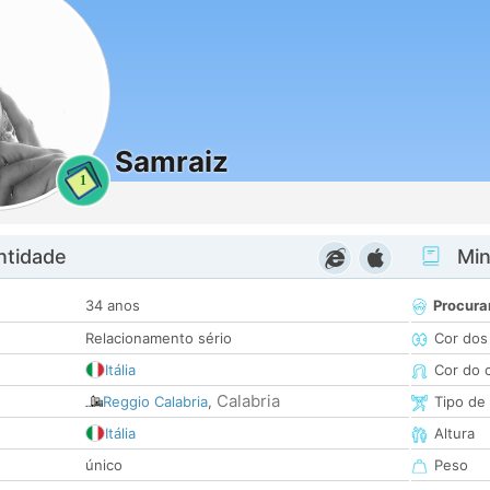
Samraiz
1
ntidade
Minh
34 anos
Procura
Relacionamento sério
Cor dos
Itália
Cor do 
Calabria
Reggio Calabria
,
Tipo de
Itália
Altura
único
Peso