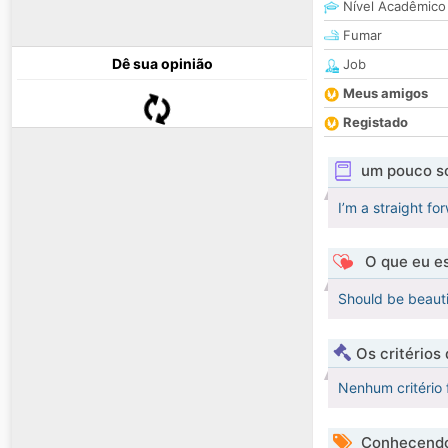
Nível Acadêmico
Fumar
Dê sua opinião
Job
Meus amigos
Registado
um pouco s
I’m a straight fo
O que eu es
Should be beauti
Os critérios
Nenhum critério 
Conhecendo