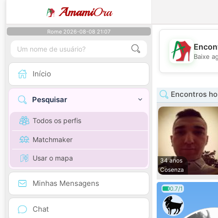
Amami
Ora
Rome 2026-08-08 21:07
Encont
Baixe a
Início
Encontros ho
Pesquisar
Todos os perfis
Matchmaker
Usar o mapa
34 anos
Cosenza
Minhas Mensagens
0.7/1
Chat