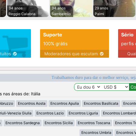
34 anos
34 anos
29 anos
Reggio Calabria
Sambatello
Palmi
Suporte
Sério
100% grátis
perfis
tuitos
Moderadores que escutam
Qua
Trabalhamos duro para dar o melhor serviço, sej
s nas áreas de: Itália
Abruzzo
Encontros Aosta
Encontros Apulia
Encontros Basilicata
Encontr
iuli-Venezia Giulia
Encontros Lazio
Encontros Liguria
Encontros Lombard
a
Encontros Sardegna
Encontros Sicilia
Encontros Toscana
Encontros T
Encontros Umbria
Encontros 