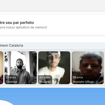
re seu par perfeito
💖
gora nosso aplicativo de namoro!
💕
mem Calabria
28 anos
34 anos
59 anos
Cosenza
Rossano
Montalto Uffugo