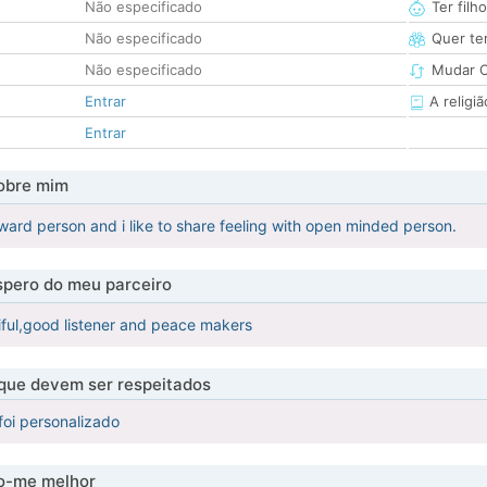
Não especificado
Ter filh
Não especificado
Quer ter
Não especificado
Mudar C
Entrar
A religiã
Entrar
obre mim
rward person and i like to share feeling with open minded person.
pero do meu parceiro
ful,good listener and peace makers
 que devem ser respeitados
foi personalizado
-me melhor