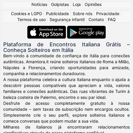
Notícias
|
Golpistas
|
Loja
|
Opiniões
Cookies e LGPD
|
Publicidade
|
Sobre nós
|
Privacidade
|
Termos de uso
|
Segurança infantil
|
Contato
|
FAQ
Plataforma de Encontros Italiana Grátis –
Conheça Solteiros em Itália
Bem-vindo à comunidade de confiança de Itália para conexões
autênticas. Amamiora.it reúne solteiros italianos de Roma a Milão,
Nápoles a Florença, criando oportunidades para amizade,
companhia e relacionamentos duradouros.
A nossa plataforma celebra a cultura italiana enquanto o ajuda a
descobrir pessoas compatíveis que apreciam a vida, valores
familiares e conexões autênticas. Das ruas vibrantes de Turim à
beleza costeira de Palermo, encontre o seu par ideal.
Desfrute de acesso completamente gratuito à nossa
comunidade – sem taxas de subscrição nem encargos ocultos.
Simplesmente crie o seu perfil, explore solteiros italianos e
comece conversas que podem mudar a sua vida.
Milhares de italianos já encontraram relacionamentos
significativos através da nossa plataforma confiável.