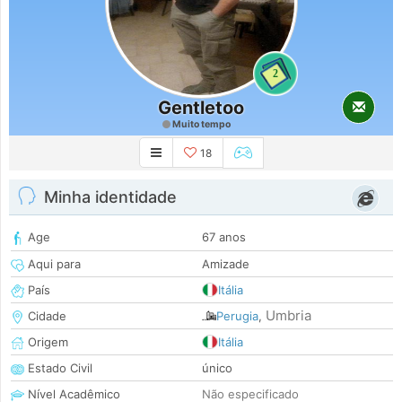
2
Gentletoo
Muito tempo
18
Minha identidade
Age
67 anos
Aqui para
Amizade
País
Itália
Umbria
Cidade
Perugia
,
Origem
Itália
Estado Civil
único
Nível Acadêmico
Não especificado