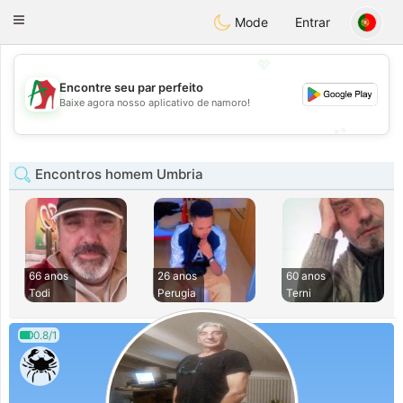
Amami
Ora
Toggle
Mode
Entrar
navigation
💖
Encontre seu par perfeito
💖
Baixe agora nosso aplicativo de namoro!
💕
💕
Encontros homem Umbria
66 anos
26 anos
60 anos
Todi
Perugia
Terni
0.8/1