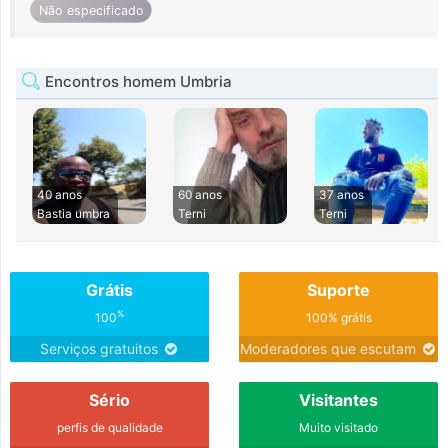
Não especificado
Encontros homem Umbria
40 anos
60 anos
37 anos
Bastia umbra
Terni
Terni
Grátis
Suporte
%
100
100% grátis
Serviços gratuitos
Moderadores que escutam
Sério
Visitantes
perfis de qualidade
Muito visitado