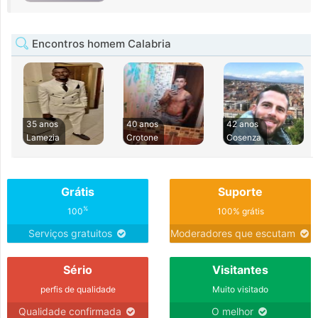
Encontros homem Calabria
35 anos
40 anos
42 anos
Lamezia
Crotone
Cosenza
Grátis
Suporte
%
100
100% grátis
Serviços gratuitos
Moderadores que escutam
Sério
Visitantes
perfis de qualidade
Muito visitado
Qualidade confirmada
O melhor