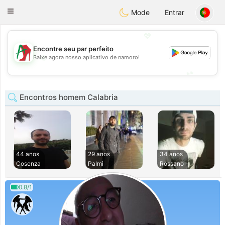
Amami
Ora
Toggle
Mode
Entrar
navigation
💖
Encontre seu par perfeito
💖
Baixe agora nosso aplicativo de namoro!
💕
💕
Encontros homem Calabria
44 anos
29 anos
34 anos
Cosenza
Palmi
Rossano
0.8/1