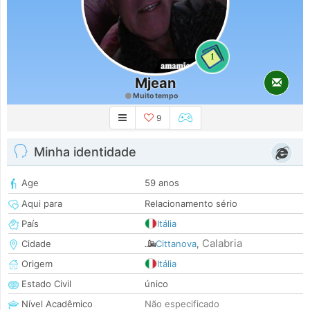
1
Mjean
Muito tempo
9
Minha identidade
Age
59 anos
Aqui para
Relacionamento sério
País
Itália
Calabria
Cidade
Cittanova
,
Origem
Itália
Estado Civil
único
Nível Acadêmico
Não especificado