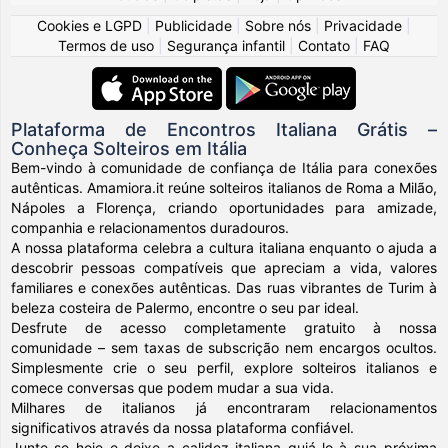
Cookies e LGPD
|
Publicidade
|
Sobre nós
|
Privacidade
|
Termos de uso
|
Segurança infantil
|
Contato
|
FAQ
Plataforma de Encontros Italiana Grátis –
Conheça Solteiros em Itália
Bem-vindo à comunidade de confiança de Itália para conexões
autênticas. Amamiora.it reúne solteiros italianos de Roma a Milão,
Nápoles a Florença, criando oportunidades para amizade,
companhia e relacionamentos duradouros.
A nossa plataforma celebra a cultura italiana enquanto o ajuda a
descobrir pessoas compatíveis que apreciam a vida, valores
familiares e conexões autênticas. Das ruas vibrantes de Turim à
beleza costeira de Palermo, encontre o seu par ideal.
Desfrute de acesso completamente gratuito à nossa
comunidade – sem taxas de subscrição nem encargos ocultos.
Simplesmente crie o seu perfil, explore solteiros italianos e
comece conversas que podem mudar a sua vida.
Milhares de italianos já encontraram relacionamentos
significativos através da nossa plataforma confiável.
Junte-se hoje e deixe a calidez italiana guiá-lo à sua próxima