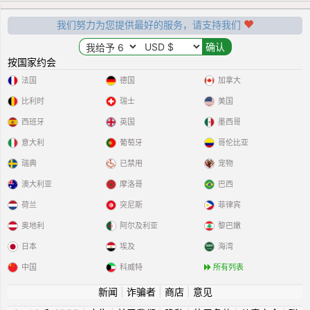
我们努力为您提供最好的服务，请支持我们
按国家约会
法国
德国
加拿大
比利时
瑞士
美国
西班牙
英国
墨西哥
意大利
葡萄牙
哥伦比亚
瑞典
已禁用
宠物
澳大利亚
摩洛哥
巴西
荷兰
突尼斯
菲律宾
奥地利
阿尔及利亚
黎巴嫩
日本
埃及
海湾
中国
科威特
所有列表
新闻
|
诈骗者
|
商店
|
意见