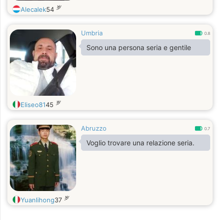
岁
Alecalek
54
Umbria
0.8
Sono una persona seria e gentile
岁
Eliseo81
45
Abruzzo
0.7
Voglio trovare una relazione seria.
岁
Yuanlihong
37