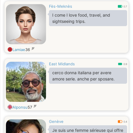
Fès-Meknès
0.7
I come I love food, travel, and
sightseeing trips.
岁
Lamiae
36
East Midlands
0.9
cerco donna italiana per avere
amore serie. anche per sposare.
岁
Alponsu
57
Genève
0.4
Je suis une femme sérieuse qui offre