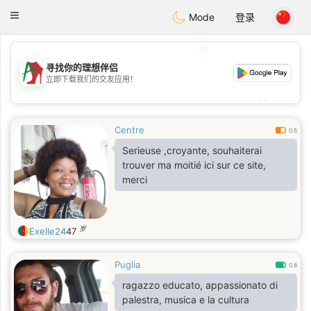
Amami
Ora
Toggle
Mode
登录
navigation
💖
寻找你的理想伴侣
💖
立即下载我们的交友应用！
💕
💕
Centre
0.5
Serieuse ,croyante, souhaiterai
trouver ma moitié ici sur ce site,
merci
岁
Exelle24
47
Puglia
0.8
ragazzo educato, appassionato di
palestra, musica e la cultura