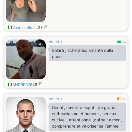
岁
VanessaRos...
28
Veneto
0.9
Solare , scherzoso amante della
pace
岁
ANDREA76
49
Veneto
0.6
Gentil , ouvert d'esprit , de grand
enthousiasme et humour , serieux ,
cultive' , attentionne' ,qui sait aimer ,
comprendre et valoriser sa Femme