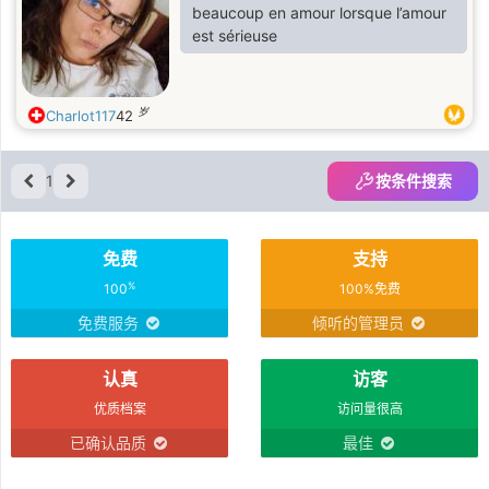
beaucoup en amour lorsque l’amour
est sérieuse
岁
Charlot117
42
1
按条件搜索
免费
支持
%
100
100%免费
免费服务
倾听的管理员
认真
访客
优质档案
访问量很高
已确认品质
最佳