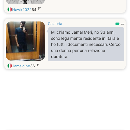
岁
Hawk2022
64
Calabria
0.9
Mi chiamo Jamal Meri, ho 33 anni,
sono legalmente residente in Italia e
ho tutti i documenti necessari. Cerco
una donna per una relazione
duratura.
岁
Jamaldine
36