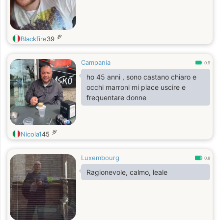
岁
Blackfire
39
Campania
0.9
ho 45 anni , sono castano chiaro e
occhi marroni mi piace uscire e
frequentare donne
岁
Nicola1
45
Luxembourg
0.8
Ragionevole, calmo, leale