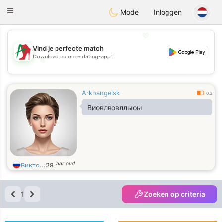
Amami
Ora
Toggle
Mode
Inloggen
navigation
💖
Vind je perfecte match
Download nu onze dating-app!
💖
💕
💕
Arkhangelsk
0.3
Виовлвовллыоы
jaar oud
Викто...
28
1
Zoeken op criteria