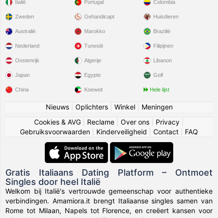
Italië
Portugal
Colombia
Zweden
Gehandicapt
Huisdieren
Australië
Marokko
Brazilië
Nederland
Tunesië
Filipijnen
Oostenrijk
Algerije
Libanon
Japan
Egypte
Golf
China
Koeweit
Hele lijst
Nieuws
|
Oplichters
|
Winkel
|
Meningen
Cookies & AVG
|
Reclame
|
Over ons
|
Privacy
|
Gebruiksvoorwaarden
|
Kinderveiligheid
|
Contact
|
FAQ
Gratis Italiaans Dating Platform – Ontmoet
Singles door heel Italië
Welkom bij Italië's vertrouwde gemeenschap voor authentieke
verbindingen. Amamiora.it brengt Italiaanse singles samen van
Rome tot Milaan, Napels tot Florence, en creëert kansen voor