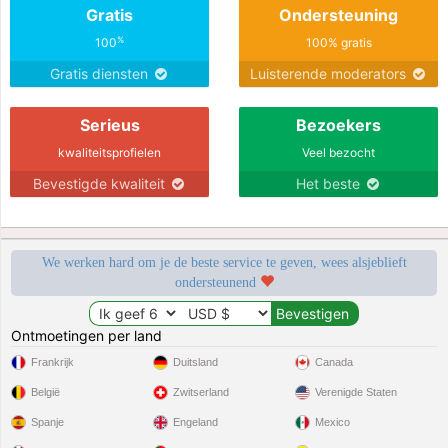
Gratis
Ondersteuning
%
100
100% gratis
Gratis diensten
Luisterende moderators
Serieus
Bezoekers
kwaliteitsprofielen
Veel bezocht
Bevestigde kwaliteit
Het beste
We werken hard om je de beste service te geven, wees alsjeblieft
ondersteunend
Ontmoetingen per land
Frankrijk
Duitsland
Canada
België
Zwitserland
Verenigde Staten
Spanje
Engeland
Mexico