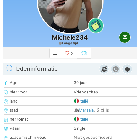
1
Michele234
Lange tijd
0
ledeninformatie
Age
30 jaar
hier voor
Vriendschap
land
Italië
Sicilia
stad
Marsala
,
herkomst
Italië
vitaal
Single
academisch niveau
Niet gespecificeerd