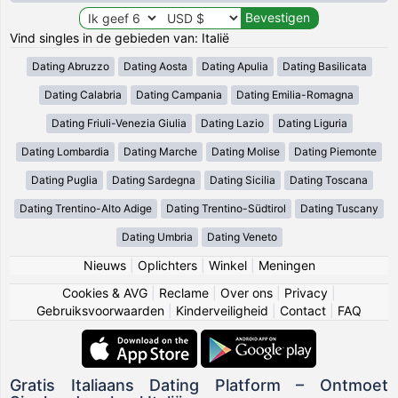
Vind singles in de gebieden van: Italië
Dating Abruzzo
Dating Aosta
Dating Apulia
Dating Basilicata
Dating Calabria
Dating Campania
Dating Emilia-Romagna
Dating Friuli-Venezia Giulia
Dating Lazio
Dating Liguria
Dating Lombardia
Dating Marche
Dating Molise
Dating Piemonte
Dating Puglia
Dating Sardegna
Dating Sicilia
Dating Toscana
Dating Trentino-Alto Adige
Dating Trentino-Südtirol
Dating Tuscany
Dating Umbria
Dating Veneto
Nieuws
|
Oplichters
|
Winkel
|
Meningen
Cookies & AVG
|
Reclame
|
Over ons
|
Privacy
|
Gebruiksvoorwaarden
|
Kinderveiligheid
|
Contact
|
FAQ
Gratis Italiaans Dating Platform – Ontmoet