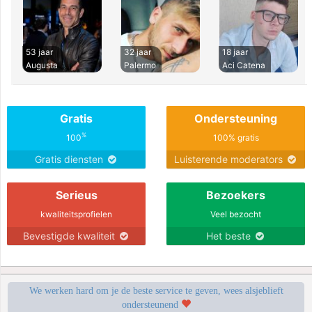
53 jaar
32 jaar
18 jaar
Augusta
Palermo
Aci Catena
Gratis
Ondersteuning
%
100
100% gratis
Gratis diensten
Luisterende moderators
Serieus
Bezoekers
kwaliteitsprofielen
Veel bezocht
Bevestigde kwaliteit
Het beste
We werken hard om je de beste service te geven, wees alsjeblieft
ondersteunend