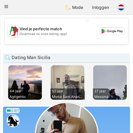
Amami
Ora
Toggle
Mode
Inloggen
navigation
💖
Vind je perfecte match
Download nu onze dating-app!
💖
💕
💕
Dating Man Sicilia
44 jaar
52 jaar
27 jaar
Agrigento
Motta Sant Anastas
Messina
0.9/1