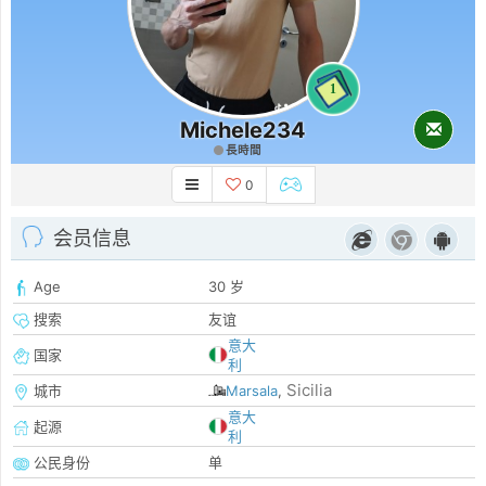
1
Michele234
長時間
0
会员信息
Age
30 岁
搜索
友谊
意大
国家
利
Sicilia
城市
Marsala
,
意大
起源
利
公民身份
单