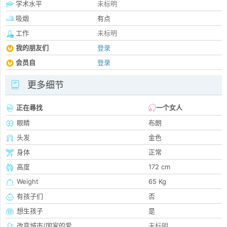
学术水平
未标明
吸烟
有点
工作
未标明
我的朋友们
登录
会员自
登录
更多细节
正在尋找
一个女人
眼睛
布朗
头发
金色
身体
正常
高度
172 cm
Weight
65 Kg
有孩子们
否
想生孩子
是
改变城市/国家的爱
未标明