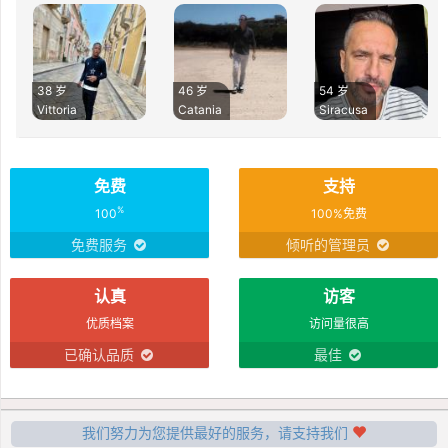
38 岁
46 岁
54 岁
Vittoria
Catania
Siracusa
免费
支持
%
100
100%免费
免费服务
倾听的管理员
认真
访客
优质档案
访问量很高
已确认品质
最佳
我们努力为您提供最好的服务，请支持我们