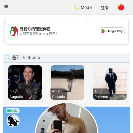
Amami
Ora
Toggle
Mode
登录
navigation
💖
寻找你的理想伴侣
💖
立即下载我们的交友应用！
💕
💕
遇到 人 Sicilia
53 岁
46 岁
41 岁
Augusta
Catania
Palermo
0.9/1