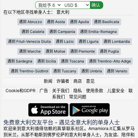
在以下地区寻找单身人士： 意大利
遇到 Abruzzo
遇到 Aosta
遇到 Apulia
遇到 Basilicata
遇到 Calabria
遇到 Campania
遇到 Emilia-Romagna
遇到 Friuli-Venezia Giulia
遇到 Lazio
遇到 Liguria
遇到 Lombardia
遇到 Marche
遇到 Molise
遇到 Piemonte
遇到 Puglia
遇到 Sardegna
遇到 Sicilia
遇到 Toscana
遇到 Trentino-Alto Adige
遇到 Trentino-Südtirol
遇到 Tuscany
遇到 Umbria
遇到 Veneto
新闻
|
诈骗者
|
商店
|
意见
Cookie和GDPR
|
广告
|
关于我们
|
隐私
|
使用条款
|
儿童安全
|
联
系我们
|
常见问题
免费意大利交友平台 - 遇见全意大利的单身人士
欢迎来到意大利值得信赖的真挚联系社区。Amamiora.it汇集从罗马
到米兰，从那不勒斯到佛罗伦萨的意大利单身人士，为友谊、陪伴和