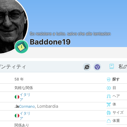
So resistere a tutto. salvo che alle tentazion
Baddone19
1
デンティティ
私
58 年
探す
気軽な関係
目
イタリ
ヘア
ア
体
Lombardia
Cormano
,
サイズ
イタリ
ア
体重
関係あり