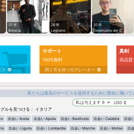
31 年
28 年
20 年
Brescia
Legnano
Desenzano del G
サポート
真剣
100%無料
高品質
ビス
聞く耳を持つモデレーター
私たちは最高のサービスを提供するために懸命に働いて
グルを見つける： イタリア
zo
出会い Aosta
出会い Apulia
出会い Basilicata
出会い Calabria
出会い 
io
出会い Liguria
出会い Lombardia
出会い Marche
出会い Molise
出会