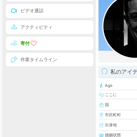
ビデオ通話
アクティビティ
寄付
作業タイムライン
私のアイ
Age
ここに
国
市区町村
出身地
婚姻状態