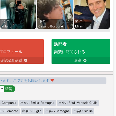
40 年
19 年
51 年
Milano
Cesano Boscone
Milan
訪問者
プロフィール
頻繁に訪問される
確認済み品質
最高
います。ご協力をお願いします
Campania
出会い Emilia-Romagna
出会い Friuli-Venezia Giulia
い Piemonte
出会い Puglia
出会い Sardegna
出会い Sicilia