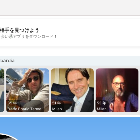
相手を見つけよう
💖
出会い系アプリをダウンロード！
💕
ardia
35 年
51 年
53 年
Darfo Boario Terme
Milan
Milan