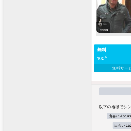
43 年
Lecco
無料
%
100
無料サー
以下の地域でシン
出会い Abruz
出会い Laz