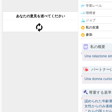
学業レベル
喫煙者
あなたの意見を述べてください
ジョブ
私の友達
参加
私の概要
Una relazione sim
パートナー
Una donna curios
尊重する基準
認められた年齢
女性からのみ連絡
これらの国々か