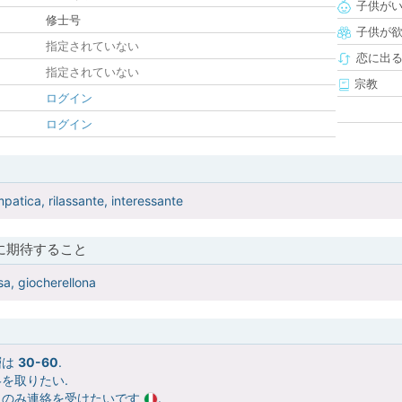
子供が
修士号
子供が
指定されていない
恋に出
指定されていない
宗教
ログイン
ログイン
patica, rilassante, interessante
に期待すること
a, giocherellona
層は
30-60
.
を取りたい.
らのみ連絡を受けたいです
.