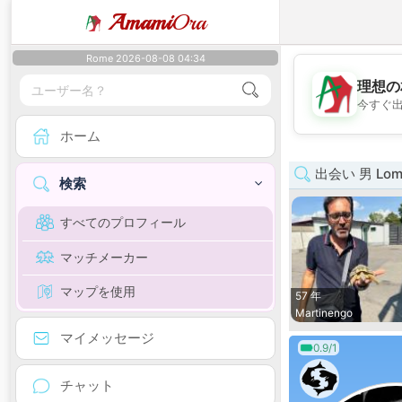
Amami
Ora
Rome 2026-08-08 04:34
理想の
今すぐ
ホーム
出会い 男 Lomb
検索
すべてのプロフィール
マッチメーカー
マップを使用
57 年
Martinengo
マイメッセージ
0.9/1
チャット