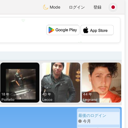
Mode
ログイン
登録
💖
💕
18 年
43 年
44 年
Pioltello
Lecco
Legnano
最後のログイン
今月