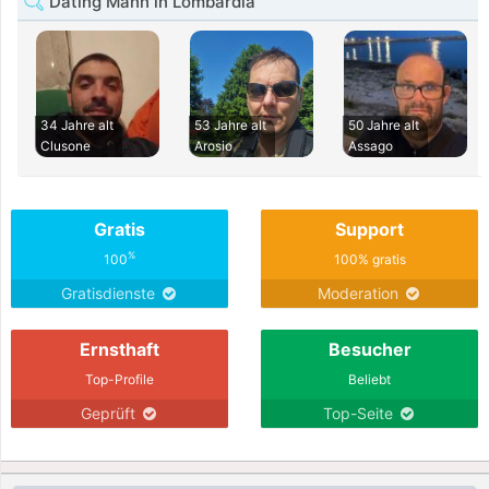
Dating Mann in Lombardia
34 Jahre alt
53 Jahre alt
50 Jahre alt
Clusone
Arosio
Assago
Gratis
Support
%
100
100% gratis
Gratisdienste
Moderation
Ernsthaft
Besucher
Top-Profile
Beliebt
Geprüft
Top-Seite