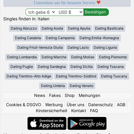
Unterstütze uns für besseren Service
Singles finden in: Italien
Dating Abruzzo
Dating Aosta
Dating Apulia
Dating Basilicata
Dating Calabria
Dating Campania
Dating Emilia-Romagna
Dating Friuli-Venezia Giulia
Dating Lazio
Dating Liguria
Dating Lombardia
Dating Marche
Dating Molise
Dating Piemonte
Dating Puglia
Dating Sardegna
Dating Sicilia
Dating Toscana
Dating Trentino-Alto Adige
Dating Trentino-Südtirol
Dating Tuscany
Dating Umbria
Dating Veneto
News
|
Fakes
|
Shop
|
Meinungen
Cookies & DSGVO
|
Werbung
|
Über uns
|
Datenschutz
|
AGB
|
Kindersicherheit
|
Kontakt
|
FAQ