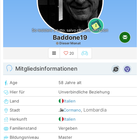
1
So resistere a tutto. salvo che alle tentazion
Baddone19
Dieser Monat
20
Mitgliedsinformationen
Age
58 Jahre alt
Hier für
Unverbindliche Beziehung
Land
Italien
Lombardia
Stadt
Cormano
,
Herkunft
Italien
Familienstand
Vergeben
Bildungsniveau
Master