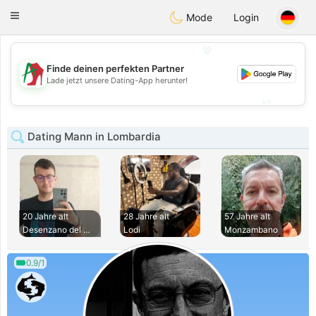
Amami
Ora
Toggle
Mode
Login
navigation
💖
Finde deinen perfekten Partner
💖
Lade jetzt unsere Dating-App herunter!
💕
💕
Dating Mann in Lombardia
20 Jahre alt
28 Jahre alt
57 Jahre alt
Desenzano del Gard
Lodi
Monzambano
0.9/1