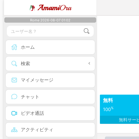
Amami
Ora
Rome 2026-08-07 01:02
ホーム
検索
マイメッセージ
チャット
無料
%
100
ビデオ通話
無料サー
アクティビティ