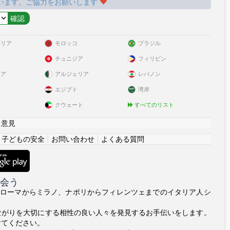
います。ご協力をお願いします
ラリア
モロッコ
ブラジル
チュニジア
フィリピン
リア
アルジェリア
レバノン
エジプト
湾岸
クウェート
すべてのリスト
|
意見
|
子どもの安全
|
お問い合わせ
|
よくある質問
出会う
itはローマからミラノ、ナポリからフィレンツェまでのイタリア人シ
ながりを大切にする相性の良い人々を発見するお手伝いをします。
けてください。