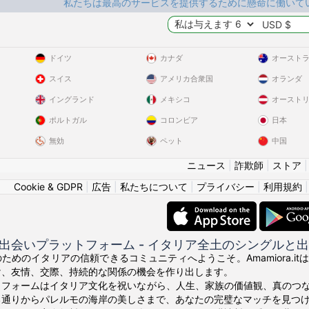
私たちは最高のサービスを提供するために懸命に働いて
ドイツ
カナダ
オースト
スイス
アメリカ合衆国
オランダ
イングランド
メキシコ
オースト
ポルトガル
コロンビア
日本
無効
ペット
中国
ニュース
|
詐欺師
|
ストア
Cookie & GDPR
|
広告
|
私たちについて
|
プライバシー
|
利用規約
出会いプラットフォーム - イタリア全土のシングルと
ためのイタリアの信頼できるコミュニティへようこそ。Amamiora.
け、友情、交際、持続的な関係の機会を作り出します。
トフォームはイタリア文化を祝いながら、人生、家族の価値観、真のつ
る通りからパレルモの海岸の美しさまで、あなたの完璧なマッチを見つ