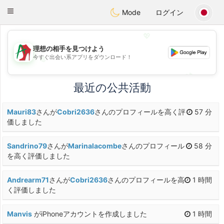
Amami
Ora
Toggle
Mode
ログイン
navigation
💖
理想の相手を見つけよう
今すぐ出会い系アプリをダウンロード！
💖
💕
💕
最近の公共活動
Mauri83
さんが
Cobri2636
さんのプロフィールを高く評
57 分
価しました
Sandrino79
さんが
Marinalacombe
さんのプロフィール
58 分
を高く評価しました
Andrearm71
さんが
Cobri2636
さんのプロフィールを高
1 時間
く評価しました
Manvis
がiPhoneアカウントを作成しました
1 時間