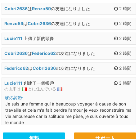
Cobri2636
は
Renzo59
の友達になりました
2 時間
Renzo59
は
Cobri2636
の友達になりました
2 時間
Lucie111
上傳了新的頭像
2 時間
Cobri2636
は
Federico62
の友達になりました
2 時間
Federico62
は
Cobri2636
の友達になりました
2 時間
Lucie111
創建了一個帳戶
3 時間
の由来は
とに住んでいる
彼の説明:
Je suis une femme qui à beaucoup voyager à cause de son
travaille et cela m'a fait perdre l'amour je veux reconstruire ma
vie amoureuse car la solitude me pèse, je suis ouverte à tous
le monde
パートナーになりたい：
無料
サポート
un homme qui à les pieds sur terre responsable honnête vrai