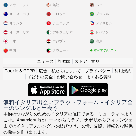
スウェーデン
無効
ペット
Marinalacombe
さんが
Duverdier
さんのプロフィール
3 時間
オーストラリア
モロッコ
ブラジル
を高く評価しました
オランダ
チュニジア
フィリピン
Marinalacombe
さんが
Patrick.B
さんのプロフィールを
3 時間
オーストリア
アルジェリア
レバノン
高く評価しました
日本
エジプト
湾岸
Marinalacombe
中国
さんが
Mk37589
クウェート
さんのプロフィール
すべてのリスト
3 時間
を高く評価しました
ニュース
|
詐欺師
|
ストア
|
意見
Cookie & GDPR
|
広告
|
私たちについて
|
プライバシー
|
利用規約
Marinalacombe
さんが
Romeroalexandrin
さんのプロ
3 時間
|
子どもの安全
|
お問い合わせ
|
よくある質問
フィールを高く評価しました
Marinalacombe
さんが
Julesdumon4
さんのプロフィ
3 時間
ールを高く評価しました
無料イタリア出会いプラットフォーム - イタリア全
土のシングルと出会う
Marinalacombe
さんが
Pascal777
さんのプロフィール
3 時間
本物のつながりのためのイタリアの信頼できるコミュニティへよう
を高く評価しました
こそ。Amamiora.itはローマからミラノ、ナポリからフィレンツェ
までのイタリア人シングルを結びつけ、友情、交際、持続的な関係
の機会を作り出します。
Marinalacombe
さんが
Vincent761
さんのプロフィール
3 時間