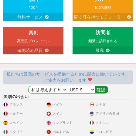
qui sait ce qu'il veut et est prêt à tout pour l'avoir
%
100
100%無料
無料サービス
聞く耳を持つモデレーター
Marinalacombe
は
Aqufresca
の友達になりました
3 時間
真剣
訪問者
Andy406
は
Marinalacombe
の友達になりました
3 時間
高品質プロフィール
頻繁に訪問される
Marinalacombe
は
Andy406
の友達になりました
3 時間
確認済み品質
最高
Marinalacombe
さんが
Paul123
さんのプロフィールを
3 時間
高く評価しました
私たちは最高のサービスを提供するために懸命に働いています。
ご協力をお願いします
Marinalacombe
さんが
Charlesyy
さんのプロフィール
3 時間
を高く評価しました
国別の出会い
Marinalacombe
さんが
Grandi
さんのプロフィールを高
3 時間
フランス
ドイツ
カナダ
く評価しました
ベルギー
スイス
アメリカ合衆国
スペイン
イングランド
メキシコ
Marinalacombe
さんが
Bigon31
さんのプロフィールを
3 時間
高く評価しました
イタリア
ポルトガル
コロンビア