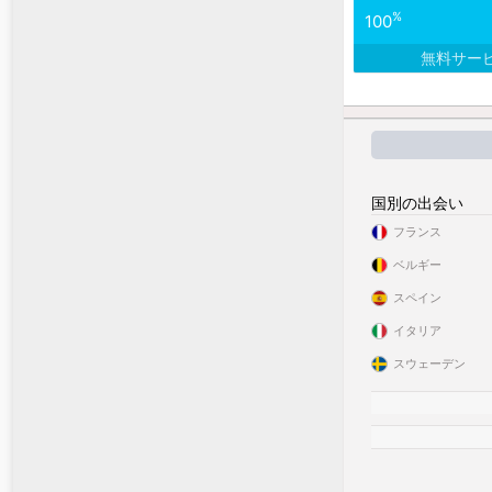
%
100
無料サー
国別の出会い
フランス
ベルギー
スペイン
イタリア
スウェーデン