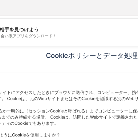
相手を見つけよう
💖
出会い系アプリをダウンロード！
💕
Cookieポリシーとデータ処理-
ウェブサイトにアクセスしたときにブラウザに送信され、コンピューター、
。 Cookieは、元のWebサイトまたはそのCookieを認識する別のW
除するか一時的に（セッションCookieと呼ばれる）までコンピューターに
までのみ持続する場所。 Cookieは、訪問したWebサイトで定義された
ティのCookieでもあります。
はどのようにCookieを使用しますか？