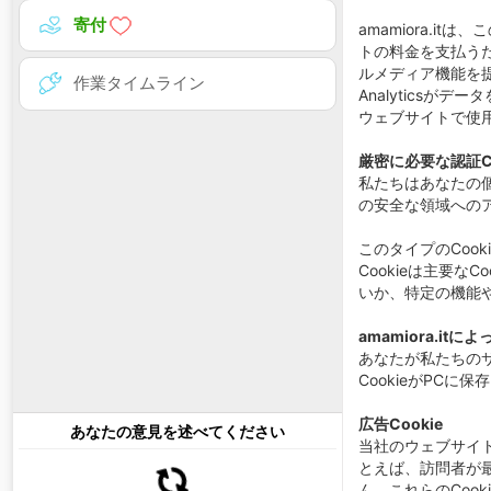
寄付
amamiora.i
トの料金を支払うた
ルメディア機能を提
作業タイムライン
Analytics
ウェブサイトで使用
厳密に必要な認証Co
私たちはあなたの個
の安全な領域への
このタイプのCoo
Cookieは主要
いか、特定の機能
amamiora.it
あなたが私たちの
CookieがPC
広告Cookie
あなたの意見を述べてください
当社のウェブサイ
とえば、訪問者が最
ん。これらのCoo