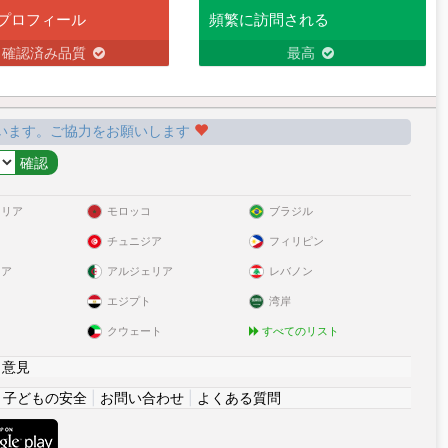
プロフィール
頻繁に訪問される
確認済み品質
最高
います。ご協力をお願いします
ラリア
モロッコ
ブラジル
チュニジア
フィリピン
リア
アルジェリア
レバノン
エジプト
湾岸
クウェート
すべてのリスト
|
意見
|
子どもの安全
|
お問い合わせ
|
よくある質問