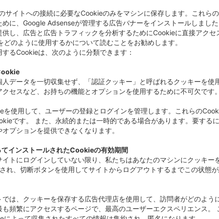
tは、このサイトへの接続に必要なCookieのみをマシンに保存します。これ
めに、Google Adsenseが管理する広告バナーをインストールし
供し、広告と広告トラフィックを分析するためにCookieに直接アク
がデータをどのように使用するかについて読むことをお勧めします。
するCookieは、次のように分類できます：
okie
人データを一切収集せず、「認証クッキー」と呼ばれるクッキーを使用し
アクセスなど、お持ちの機能とオプションを使用するために不可欠です
kieを使用して、ユーザーの登録とログインを管理します。これらのCo
なCookieです。 また、永続的または一時的である場合があります。要する
やオプションを提供できなくなります。
によってインストールされたCookieの有効期間
サイトにログインしていない限り、私たちはあなたのマシンにクッキー
に保存され、切断ボタンを使用してサイトからログアウトするまでこの状態が
トでは、クッキーを保存する広告代理店を使用して、訪問者がどのよう
も頻繁にアクセスするページで、最高のユーザーエクスペリエンス。 こ
kieによって収集されたすべての情報は集約され、匿名になります。