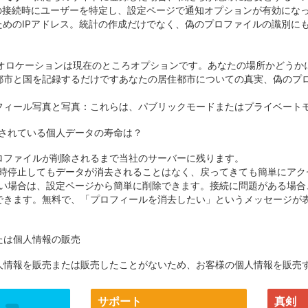
の接続時にユーザーを特定し、設定ページで通知オプションが有効にな
ためのIPアドレス。統計の作成だけでなく、偽のプロファイルの識別に
よるジオロケーションは現在のところオプションです。あなたの場所かど
都市と国を記録するだけですあなたの居住都市についての真実、偽のプ
ロフィール写真と写真：これらは、パブリックモードまたはプライベート
tに保存されている個人データの寿命は？
ロファイルが削除されるまで当社のサーバーに残ります。
一時停止してもデータが消去されることはなく、戻ってきても簡単にアク
たい場合は、設定ページから簡単に削除できます。接続に問題がある場
できます。無料で、「プロフィールを消去したい」というメッセージが
たは個人情報の販売
人情報を販売または販売したことがないため、お客様の個人情報を販売
サポート
真剣