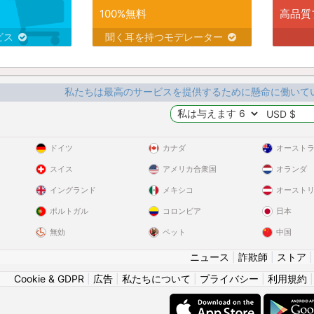
100%無料
高品質
ビス
聞く耳を持つモデレーター
私たちは最高のサービスを提供するために懸命に働いて
ドイツ
カナダ
オースト
スイス
アメリカ合衆国
オランダ
イングランド
メキシコ
オースト
ポルトガル
コロンビア
日本
無効
ペット
中国
ニュース
|
詐欺師
|
ストア
Cookie & GDPR
|
広告
|
私たちについて
|
プライバシー
|
利用規約