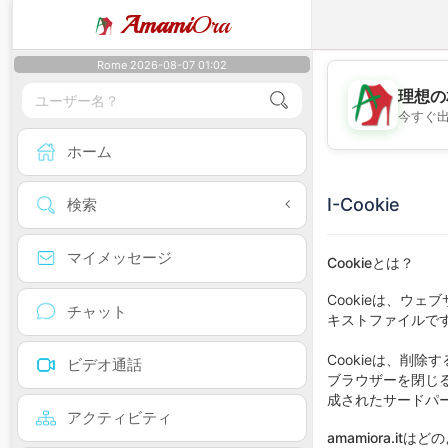
Amami
Ora
Rome 2026-08-07 01:02
理想の
今すぐ
ホーム
I-Cookie
検索
マイメッセージ
Cookieとは？
Cookieは、
チャット
キストファイルです
Cookieは、削
ビデオ通話
ブラウザーを閉じる
成されたサードパー
アクティビティ
amamiora.it