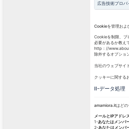
広告技術プロバ
Cookieを管理お
Cookieを制限
必要があるか教えて
http：//www
除外するオプショ
当社のウェブサイト
クッキーに関する
II-データ処理
amamiora.i
メールとIPアドレ
1-
あなたはメンバ
2-
あなたはメンバ