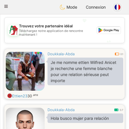
Amami
Ora
Toggle
Mode
Connexion
navigation
💖
Trouvez votre partenaire idéal
Téléchargez notre application de rencontre
💖
maintenant !
💕
💕
Doukkala-Abda
0.1
Je me nomme ettien Wilfred Anicet
je recherche une femme blanche
pour une relation sérieuse peut
importe
ans
Ettien23
30
Doukkala-Abda
0.7
Hola busco mujer para relación