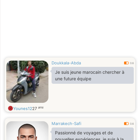
Doukkala-Abda
0.6
Je suis jeune marocain chercher à
une future équipe
ans
Younes12
27
Marrakech-Safi
0.6
Passionné de voyages et de
nouvelles expériences, je suis à la