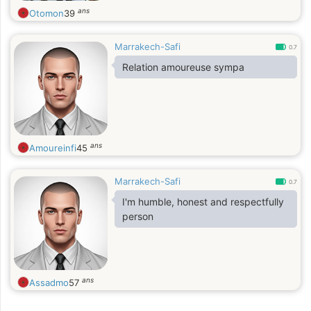
ans
Otomon
39
Marrakech-Safi
0.7
Relation amoureuse sympa
ans
Amoureinfi
45
Marrakech-Safi
0.7
I'm humble, honest and respectfully
person
ans
Assadmo
57