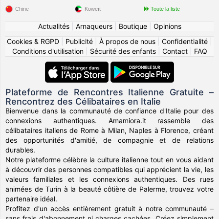
Chine
Koweït
Toute la liste
Actualités
|
Arnaqueurs
|
Boutique
|
Opinions
Cookies & RGPD
|
Publicité
|
À propos de nous
|
Confidentialité
|
Conditions d'utilisation
|
Sécurité des enfants
|
Contact
|
FAQ
Plateforme de Rencontres Italienne Gratuite –
Rencontrez des Célibataires en Italie
Bienvenue dans la communauté de confiance d'Italie pour des
connexions authentiques. Amamiora.it rassemble des
célibataires italiens de Rome à Milan, Naples à Florence, créant
des opportunités d'amitié, de compagnie et de relations
durables.
Notre plateforme célèbre la culture italienne tout en vous aidant
à découvrir des personnes compatibles qui apprécient la vie, les
valeurs familiales et les connexions authentiques. Des rues
animées de Turin à la beauté côtière de Palerme, trouvez votre
partenaire idéal.
Profitez d'un accès entièrement gratuit à notre communauté –
sans frais d'abonnement ni charges cachées. Créez simplement