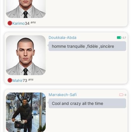
ans
Karimo
34
Doukkala-Abda
0.7
homme tranquille ,fidèle ,sincère
ans
Mahir
73
Marrakech-Safi
0
Cool and crazy all the time