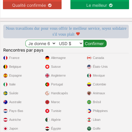
Qualité confirmée
Le meilleur
Nous travaillons dur pour vous offrir le meilleur service, soyez solidaire
s'il vous plaît
Rencontres par pays
France
Allemagne
Canada
Belgique
Suisse
États-Unis
Espagne
Angleterre
Mexique
Italie
Portugal
Colombie
Suède
Handicapés
Animaux
Australie
Maroc
Brésil
Pays-Bas
Tunisie
Philippines
Autriche
Algérie
Liban
Japon
Égypte
Golfe