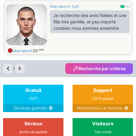
Marrakech-Safi
0.7
Je recherche des amis fidèles et une
fille très gentille, et peu importe
combien nous sommes ensemble
ans
Marrakech
29
1
Recherche par critères
Gratuit
Support
%
100
100% gratuit
Services gratuits
Modérateurs à l'écoute
Sérieux
Visiteurs
profils de qualité
Très visité