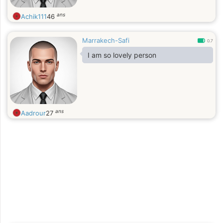
ans
Achik111
46
Marrakech-Safi
0.7
I am so lovely person
ans
Aadrour
27