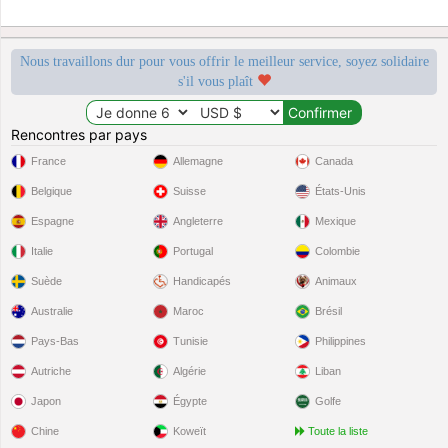
Nous travaillons dur pour vous offrir le meilleur service, soyez solidaire
s'il vous plaît
Rencontres par pays
France
Allemagne
Canada
Belgique
Suisse
États-Unis
Espagne
Angleterre
Mexique
Italie
Portugal
Colombie
Suède
Handicapés
Animaux
Australie
Maroc
Brésil
Pays-Bas
Tunisie
Philippines
Autriche
Algérie
Liban
Japon
Égypte
Golfe
Chine
Koweït
Toute la liste