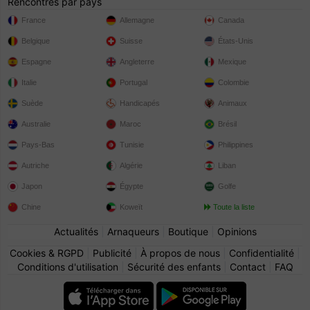
Rencontres par pays
France
Allemagne
Canada
Belgique
Suisse
États-Unis
Espagne
Angleterre
Mexique
Italie
Portugal
Colombie
Suède
Handicapés
Animaux
Australie
Maroc
Brésil
Pays-Bas
Tunisie
Philippines
Autriche
Algérie
Liban
Japon
Égypte
Golfe
Chine
Koweït
Toute la liste
Actualités
|
Arnaqueurs
|
Boutique
|
Opinions
Cookies & RGPD
|
Publicité
|
À propos de nous
|
Confidentialité
|
Conditions d'utilisation
|
Sécurité des enfants
|
Contact
|
FAQ