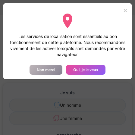
Amami
Ora
Toggle
Mode
Connexion
×
navigation
Nous recommandons d’activer la géolocalisation
Les services de localisation sont essentiels au bon
L’activation de la géolocalisation accélère la vérification du
fonctionnement de cette plateforme. Nous recommandons
profil et renforce la confiance avec les autres membres.
vivement de les activer lorsqu’ils sont demandés par votre
navigateur.
Registrazione Gratuita - Benvenuti nella
Famiglia amamiora.it
Non merci
Oui, je le veux
Je suis
Un homme
Une femme
Je recherche