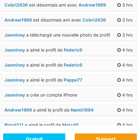
Cobri2636
est désormais ami avec
Andrew1969
3 hrs
Andrew1969
est désormais ami avec
Cobri2636
3 hrs
Jasminey
a téléchargé une nouvelle photo de profil
3 hrs
Jasminey
a aimé le profil de
Federic9
4 hrs
Jasminey
a aimé le profil de
Federic9
4 hrs
Jasminey
a aimé le profil de
Peppe77
4 hrs
Jasminey
a crée un compte iPhone
4 hrs
Andrew1969
a aimé le profil de
Namii1994
4 hrs
Rima1111
a aimé le profil de
Marc45
4 hrs
Gratuit
Support
Rima1111
a aimé le profil de
Henri68
4 hrs