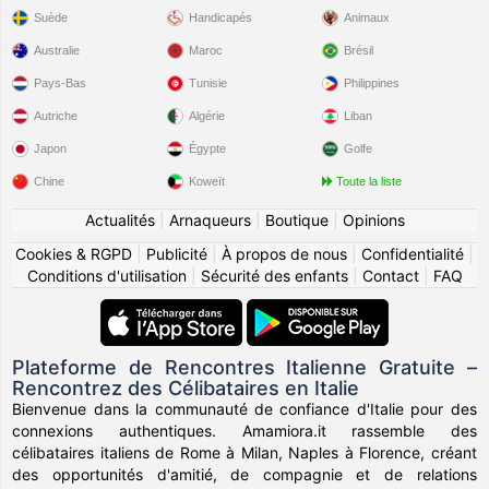
Tomiaso
a aimé le profil de
Bene0002
8 hrs
Suède
Handicapés
Animaux
Australie
Maroc
Brésil
Princess0798
a crée un compte Android
10 hrs
Pays-Bas
Tunisie
Philippines
Dupont2027
a crée un compte iPhone
12 hrs
Autriche
Algérie
Liban
Japon
Égypte
Golfe
Jnoel
a aimé le profil de
Magaud
14 hrs
Chine
Koweït
Toute la liste
Andrey1234567
a crée un compte iPhone
14 hrs
Actualités
|
Arnaqueurs
|
Boutique
|
Opinions
Cookies & RGPD
|
Publicité
|
À propos de nous
|
Confidentialité
|
Sandrino79
a aimé le profil de
Cecilia87
15 hrs
Conditions d'utilisation
|
Sécurité des enfants
|
Contact
|
FAQ
Nina95
a crée un compte
15 hrs
d'origine
et vit en/au
Plateforme de Rencontres Italienne Gratuite –
sa description:
Rencontrez des Célibataires en Italie
I’m looking for serious relationship
Bienvenue dans la communauté de confiance d'Italie pour des
veut que son partenaire soit:
connexions authentiques. Amamiora.it rassemble des
Cerco un uomo onesto che desideri una relazione seria e il
célibataires italiens de Rome à Milan, Naples à Florence, créant
matrimonio
des opportunités d'amitié, de compagnie et de relations