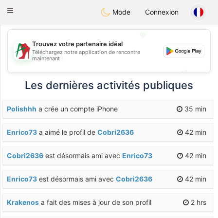
Amami
Ora
Toggle
Mode
Connexion
navigation
💖
Trouvez votre partenaire idéal
Téléchargez notre application de rencontre
💖
maintenant !
💕
💕
Les dernières activités publiques
Polishhh
a crée un compte iPhone
35 min
Enrico73
a aimé le profil de
Cobri2636
42 min
Cobri2636
est désormais ami avec
Enrico73
42 min
Enrico73
est désormais ami avec
Cobri2636
42 min
Krakenos
a fait des mises à jour de son profil
2 hrs