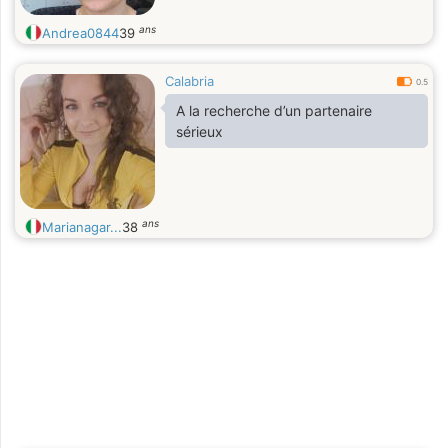
ans
Andrea0844
39
Calabria
0.5
A la recherche d’un partenaire
sérieux
ans
Marianagar...
38