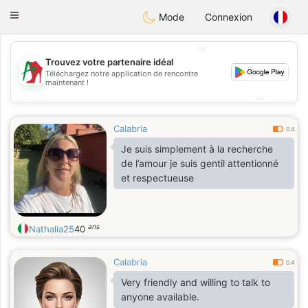
Amami
Ora
Toggle
Mode
Connexion
navigation
💖
Trouvez votre partenaire idéal
💖
Téléchargez notre application de rencontre
maintenant !
💕
💕
Calabria
0.4
Je suis simplement à la recherche
de l’amour je suis gentil attentionné
et respectueuse
ans
Nathalia25
40
Calabria
0.4
Very friendly and willing to talk to
anyone available.