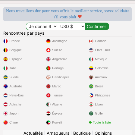
Nous travaillons dur pour vous offrir le meilleur service, soyez solidaire
s'il vous plaît
Rencontres par pays
France
Allemagne
Canada
Belgique
Suisse
États-Unis
Espagne
Angleterre
Mexique
Italie
Portugal
Colombie
Suède
Handicapés
Animaux
Australie
Maroc
Brésil
Pays-Bas
Tunisie
Philippines
Autriche
Algérie
Liban
Japon
Égypte
Golfe
Chine
Koweït
Toute la liste
Actualités
|
Arnaqueurs
|
Boutique
|
Opinions