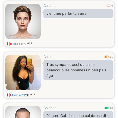
Calabria
0
vient me parler tu verra
ans
Lritess
32
Calabria
0.5
Très sympa et cool qui aime
beaucoup les hommes un peu plus
âgé
ans
Joyce23
28
Calabria
0.8
Piacere Gabriele sono calabrese di