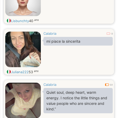
ans
Lisbunchty
40
Calabria
0
mi piace la sincerita
ans
Juliana222
53
Calabria
0.1
Quiet soul, deep heart, warm
energy. I notice the little things and
value people who are sincere and
kind.”