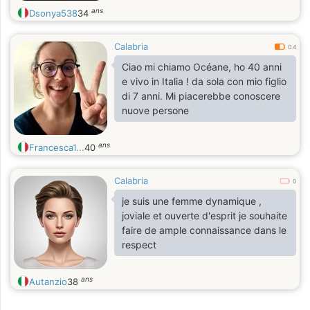
ans
Dsonya538
34
Calabria
0.4
Ciao mi chiamo Océane, ho 40 anni
e vivo in Italia ! da sola con mio figlio
di 7 anni. Mi piacerebbe conoscere
nuove persone
ans
Francesca1...
40
Calabria
0
je suis une femme dynamique ,
joviale et ouverte d'esprit je souhaite
faire de ample connaissance dans le
respect
ans
Autanzio
38