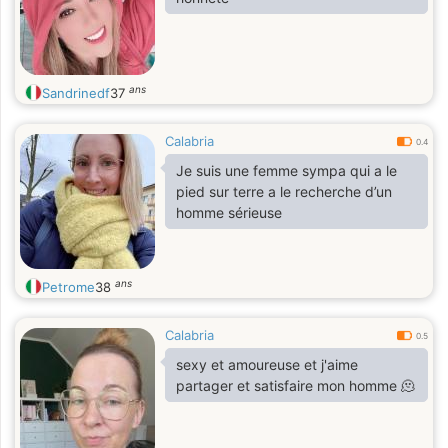
ans
Sandrinedf
37
Calabria
0.4
Je suis une femme sympa qui a le
pied sur terre a le recherche d’un
homme sérieuse
ans
Petrome
38
Calabria
0.5
sexy et amoureuse et j'aime
partager et satisfaire mon homme 🫠