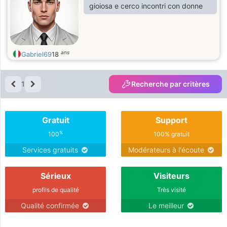
gioiosa e cerco incontri con donne
ans
Gabriel69
18
1
Recherche par critères
Gratuit
Support
%
100
100% gratuit
Services gratuits
Modérateurs à l'écoute
Sérieux
Visiteurs
profils de qualité
Très visité
Qualité confirmée
Le meilleur