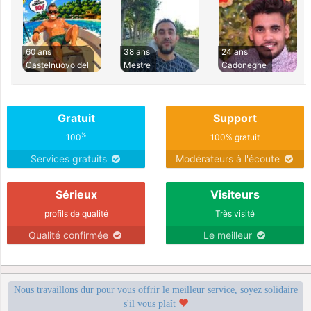
60 ans
38 ans
24 ans
Castelnuovo del
Mestre
Cadoneghe
Gratuit
Support
%
100
100% gratuit
Services gratuits
Modérateurs à l'écoute
Sérieux
Visiteurs
profils de qualité
Très visité
Qualité confirmée
Le meilleur
Nous travaillons dur pour vous offrir le meilleur service, soyez solidaire
s'il vous plaît