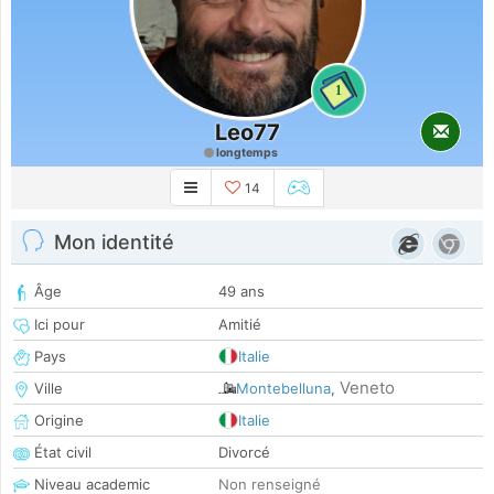
1
Leo77
longtemps
14
Mon identité
Âge
49 ans
Ici pour
Amitié
Pays
Italie
Veneto
Ville
Montebelluna
,
Origine
Italie
État civil
Divorcé
Niveau academic
Non renseigné