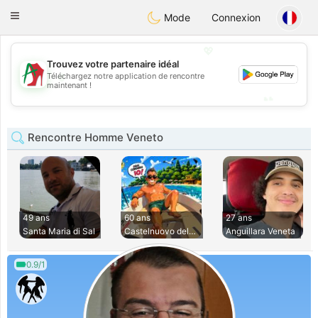
Amami
Ora
Toggle
Mode
Connexion
navigation
💖
Trouvez votre partenaire idéal
💖
Téléchargez notre application de rencontre
maintenant !
💕
💕
Rencontre Homme Veneto
49 ans
60 ans
27 ans
Santa Maria di Sal
Castelnuovo del Ga
Anguillara Veneta
0.9/1