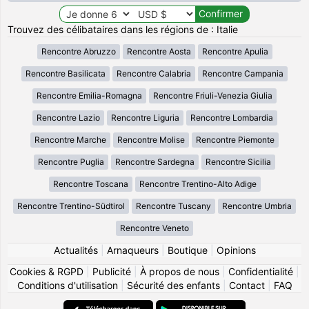
Trouvez des célibataires dans les régions de : Italie
Rencontre Abruzzo
Rencontre Aosta
Rencontre Apulia
Rencontre Basilicata
Rencontre Calabria
Rencontre Campania
Rencontre Emilia-Romagna
Rencontre Friuli-Venezia Giulia
Rencontre Lazio
Rencontre Liguria
Rencontre Lombardia
Rencontre Marche
Rencontre Molise
Rencontre Piemonte
Rencontre Puglia
Rencontre Sardegna
Rencontre Sicilia
Rencontre Toscana
Rencontre Trentino-Alto Adige
Rencontre Trentino-Südtirol
Rencontre Tuscany
Rencontre Umbria
Rencontre Veneto
Actualités
|
Arnaqueurs
|
Boutique
|
Opinions
Cookies & RGPD
|
Publicité
|
À propos de nous
|
Confidentialité
|
Conditions d'utilisation
|
Sécurité des enfants
|
Contact
|
FAQ