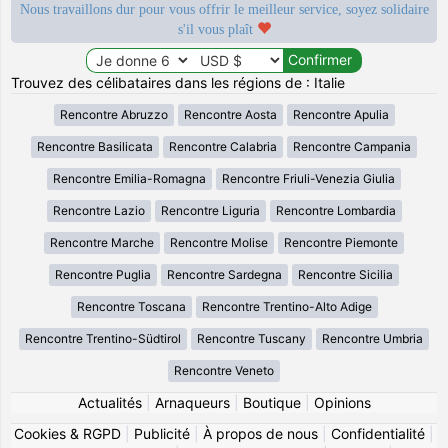
Nous travaillons dur pour vous offrir le meilleur service, soyez solidaire
s'il vous plaît
Trouvez des célibataires dans les régions de : Italie
Rencontre Abruzzo
Rencontre Aosta
Rencontre Apulia
Rencontre Basilicata
Rencontre Calabria
Rencontre Campania
Rencontre Emilia-Romagna
Rencontre Friuli-Venezia Giulia
Rencontre Lazio
Rencontre Liguria
Rencontre Lombardia
Rencontre Marche
Rencontre Molise
Rencontre Piemonte
Rencontre Puglia
Rencontre Sardegna
Rencontre Sicilia
Rencontre Toscana
Rencontre Trentino-Alto Adige
Rencontre Trentino-Südtirol
Rencontre Tuscany
Rencontre Umbria
Rencontre Veneto
Actualités
|
Arnaqueurs
|
Boutique
|
Opinions
Cookies & RGPD
|
Publicité
|
À propos de nous
|
Confidentialité
|