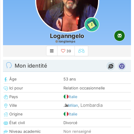
1
Loganngelo
longtemps
39
Mon identité
Âge
53 ans
Ici pour
Relation occasionnelle
Pays
Italie
Lombardia
Ville
Milan
,
Origine
Italie
État civil
Divorcé
Niveau academic
Non renseigné