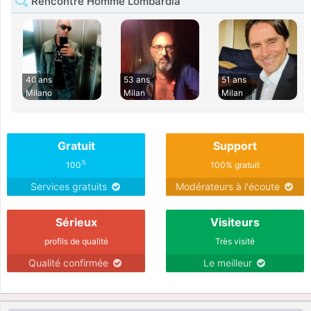
Rencontre Homme Lombardia
40 ans
53 ans
51 ans
Milano
Milan
Milan
Gratuit
Support
%
100
100% gratuit
Services gratuits
Modérateurs à l'écoute
Sérieux
Visiteurs
profils de qualité
Très visité
Qualité confirmée
Le meilleur