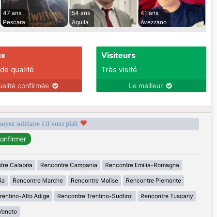
47 ans
54 ans
41 ans
Pescara
Aquila
Avezzano
ux
Visiteurs
 de qualité
Très visité
ualité confirmée
Le meilleur
soyez solidaire s'il vous plaît
tre Calabria
Rencontre Campania
Rencontre Emilia-Romagna
ia
Rencontre Marche
Rencontre Molise
Rencontre Piemonte
rentino-Alto Adige
Rencontre Trentino-Südtirol
Rencontre Tuscany
Veneto