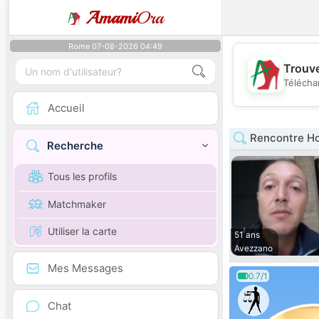
Amami
Ora
Rome 07-08-2026 04:49
Trouve
Télécha
Accueil
Rencontre H
Recherche
Tous les profils
Matchmaker
Utiliser la carte
51 ans
Avezzano
Mes Messages
0.7/1
Chat