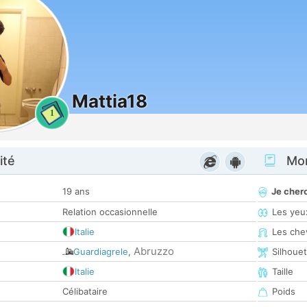
Mattia18
1
ité
Mon
19 ans
Je cher
Relation occasionnelle
Les yeu
Italie
Les che
Abruzzo
Guardiagrele
,
Silhoue
Italie
Taille
Célibataire
Poids