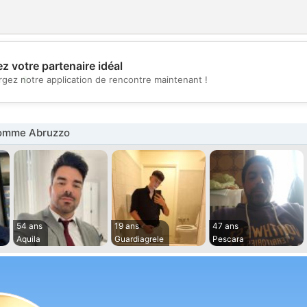
z votre partenaire idéal
💖
rgez notre application de rencontre maintenant !
💕
omme Abruzzo
54 ans
19 ans
47 ans
Aquila
Guardiagrele
Pescara