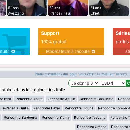
51 ans
68 ans
51 ans
Avezzano
Francavilla al
Chieti
Support
Série
100% gratuit
profils
atuits
Modérateurs à l'écoute
Q
Nous travaillons dur pour vous offrir le meilleur service, 
ataires dans les régions de : Italie
bruzzo
Rencontre Aosta
Rencontre Apulia
Rencontre Basilicata
Rencon
uli-Venezia Giulia
Rencontre Lazio
Rencontre Liguria
Rencontre Lombard
Rencontre Sardegna
Rencontre Sicilia
Rencontre Toscana
Rencontre T
Rencontre Umbria
Rencontre 