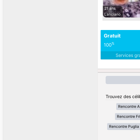
21 ans
Lanciano
Gratuit
%
100
Services gr
Trouvez des célib
Rencontre A
Rencontre Fri
Rencontre Puglia