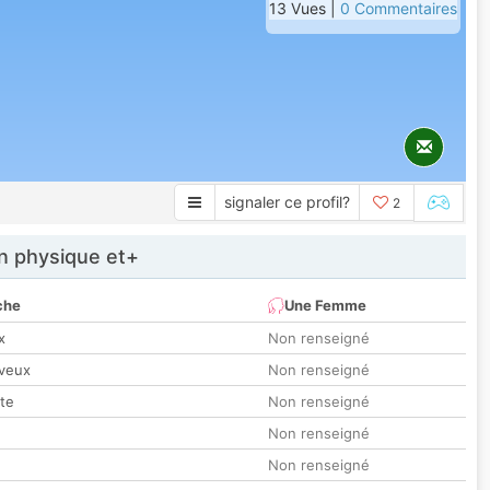
13 Vues |
0 Commentaires
signaler ce profil?
2
 physique et+
che
Une Femme
x
Non renseigné
veux
Non renseigné
tte
Non renseigné
Non renseigné
Non renseigné