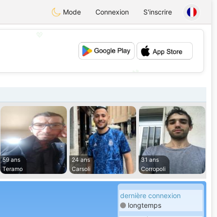
Mode
Connexion
S'inscrire
💖
💕
59 ans
24 ans
31 ans
Teramo
Carsoli
Corropoli
dernière connexion
longtemps