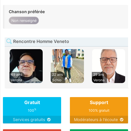
Chanson préférée
Non renseigné
Rencontre Homme Veneto
49 ans
22 ans
25 ans
Verona
Schio
Verona
Gratuit
Support
%
100
100% gratuit
Services gratuits
Modérateurs à l'écoute