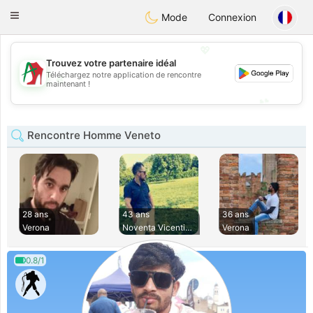
Amami
Ora
Toggle
Mode
Connexion
navigation
💖
Trouvez votre partenaire idéal
Téléchargez notre application de rencontre
💖
maintenant !
💕
💕
Rencontre Homme Veneto
28 ans
43 ans
36 ans
Verona
Noventa Vicentina
Verona
0.8/1