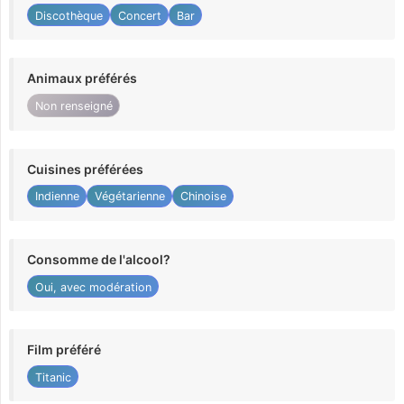
Discothèque
Concert
Bar
Animaux préférés
Non renseigné
Cuisines préférées
Indienne
Végétarienne
Chinoise
Consomme de l'alcool?
Oui, avec modération
Film préféré
Titanic