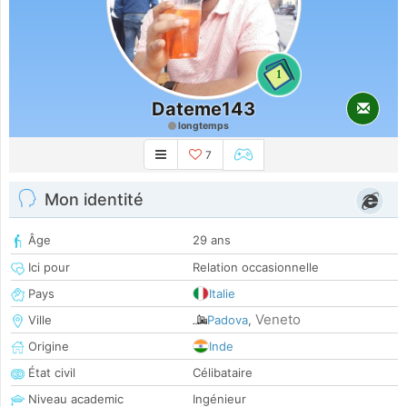
1
Dateme143
longtemps
7
Mon identité
Âge
29 ans
Ici pour
Relation occasionnelle
Pays
Italie
Veneto
Ville
Padova
,
Origine
Inde
État civil
Célibataire
Niveau academic
Ingénieur