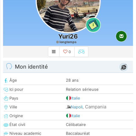
1
Yuri26
longtemps
0
Mon identité
Âge
28 ans
Ici pour
Relation sérieuse
Pays
Italie
Campania
Ville
Napoli
,
Origine
Italie
État civil
Célibataire
Niveau academic
Baccalauréat