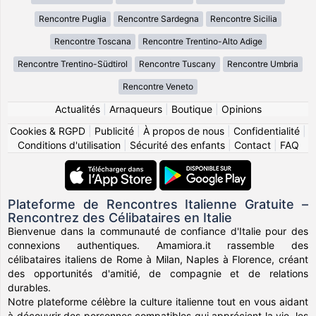
Rencontre Puglia
Rencontre Sardegna
Rencontre Sicilia
Rencontre Toscana
Rencontre Trentino-Alto Adige
Rencontre Trentino-Südtirol
Rencontre Tuscany
Rencontre Umbria
Rencontre Veneto
Actualités
|
Arnaqueurs
|
Boutique
|
Opinions
Cookies & RGPD
|
Publicité
|
À propos de nous
|
Confidentialité
|
Conditions d'utilisation
|
Sécurité des enfants
|
Contact
|
FAQ
Plateforme de Rencontres Italienne Gratuite –
Rencontrez des Célibataires en Italie
Bienvenue dans la communauté de confiance d'Italie pour des
connexions authentiques. Amamiora.it rassemble des
célibataires italiens de Rome à Milan, Naples à Florence, créant
des opportunités d'amitié, de compagnie et de relations
durables.
Notre plateforme célèbre la culture italienne tout en vous aidant
à découvrir des personnes compatibles qui apprécient la vie, les