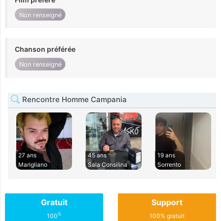
Non renseigné
Chanson préférée
Non renseigné
Rencontre Homme Campania
27 ans
45 ans
19 ans
Marigliano
Sala Consilina
Sorrento
Gratuit
Support
%
100
100% gratuit