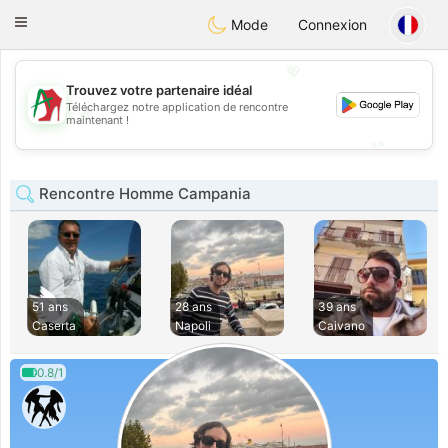
Amami
Ora
Toggle
Mode
Connexion
navigation
💖
Trouvez votre partenaire idéal
Téléchargez notre application de rencontre
💖
maintenant !
💕
💕
Rencontre Homme Campania
51 ans
28 ans
39 ans
Caserta
Napoli
Caivano
0.8/1