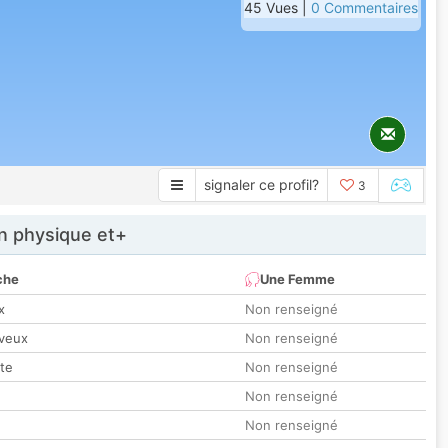
45 Vues |
0 Commentaires
signaler ce profil?
3
 physique et+
che
Une Femme
x
Non renseigné
veux
Non renseigné
tte
Non renseigné
Non renseigné
Non renseigné