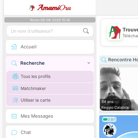
Amami
Ora
Rome 08-08-2026 15:16
Trouve
Télécha
Accueil
Rencontre H
Recherche
Tous les profils
Matchmaker
Utiliser la carte
34 ans
Reggio Calabria
Mes Messages
0.9/1
Chat