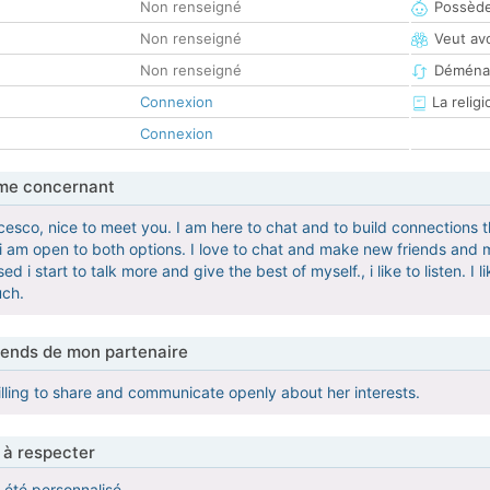
Non renseigné
Possède
Non renseigné
Veut av
Non renseigné
Déména
Connexion
La religi
Connexion
me concernant
esco, nice to meet you. I am here to chat and to build connections th
e i am open to both options. I love to chat and make new friends and
d i start to talk more and give the best of myself., i like to listen. I
uch.
tends de mon partenaire
ling to share and communicate openly about her interests.
 à respecter
a été personnalisé