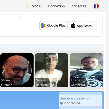
Mode
Connexion
S'inscrire
💖
💕
55 ans
34 ans
25 ans
Crotone
Rossano
Catanzaro
dernière connexion
longtemps