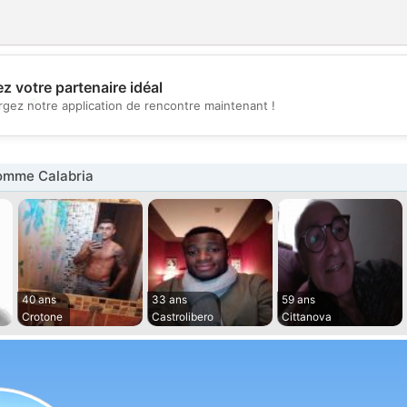
z votre partenaire idéal
💖
rgez notre application de rencontre maintenant !
💕
omme Calabria
40 ans
33 ans
59 ans
Crotone
Castrolibero
Cittanova