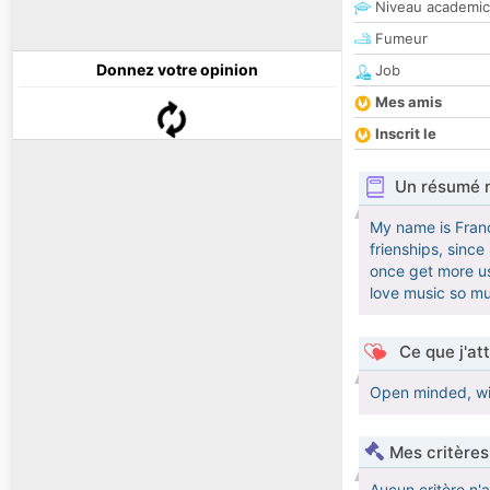
Niveau academic
Fumeur
Donnez votre opinion
Job
Mes amis
Inscrit le
Un résumé 
My name is Franc
frienships, sinc
once get more use
love music so m
Ce que j'at
Open minded, wil
Mes critères
Aucun critère n'