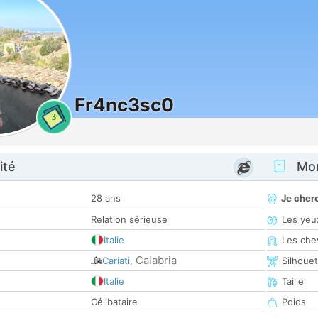
Fr4nc3sc0
3
ité
Mon
28 ans
Je cher
Relation sérieuse
Les yeu
Italie
Les che
Calabria
Cariati
,
Silhoue
Italie
Taille
Célibataire
Poids