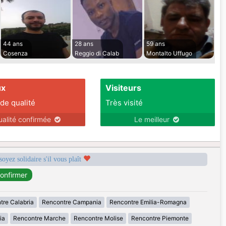
44 ans
28 ans
59 ans
Cosenza
Reggio di Calab
Montalto Uffugo
ux
Visiteurs
 de qualité
Très visité
ualité confirmée
Le meilleur
soyez solidaire s'il vous plaît
tre Calabria
Rencontre Campania
Rencontre Emilia-Romagna
ia
Rencontre Marche
Rencontre Molise
Rencontre Piemonte