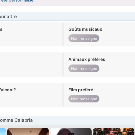
nnaître
ts
Goûts musicaux
Non renseigné
Animaux préférés
Non renseigné
alcool?
Film préféré
Non renseigné
omme Calabria