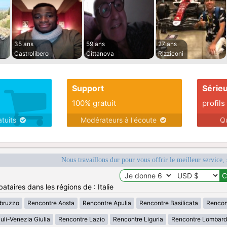
35 ans
59 ans
27 ans
Castrolibero
Cittanova
Rizziconi
Support
Série
100% gratuit
profils
atuits
Modérateurs à l'écoute
Q
Nous travaillons dur pour vous offrir le meilleur service, 
ataires dans les régions de : Italie
bruzzo
Rencontre Aosta
Rencontre Apulia
Rencontre Basilicata
Rencon
uli-Venezia Giulia
Rencontre Lazio
Rencontre Liguria
Rencontre Lombard