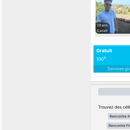
28 ans
Cariati
Gratuit
%
100
Services gr
Trouvez des célib
Rencontre A
Rencontre Fri