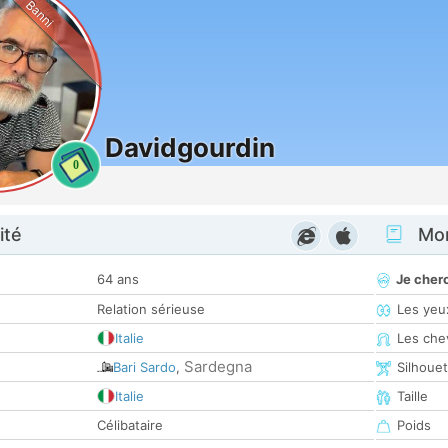
Banni
Davidgourdin
0
ité
Mon
64 ans
Je cher
Relation sérieuse
Les yeu
Italie
Les che
Sardegna
Bari Sardo
,
Silhoue
Italie
Taille
Célibataire
Poids