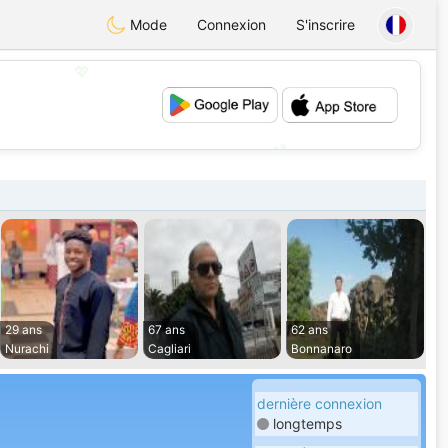
Mode
Connexion
S'inscrire
💖
💕
29 ans
67 ans
62 ans
Nurachi
Cagliari
Bonnanaro
dernière connexion
longtemps