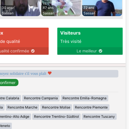
30 ans
47 ans
72 ans
Sassari
Sassari
Sassari
ux
Visiteurs
 de qualité
Très visité
ualité confirmée
Le meilleur
soyez solidaire s'il vous plaît
tre Calabria
Rencontre Campania
Rencontre Emilia-Romagna
ia
Rencontre Marche
Rencontre Molise
Rencontre Piemonte
rentino-Alto Adige
Rencontre Trentino-Südtirol
Rencontre Tuscany
Veneto