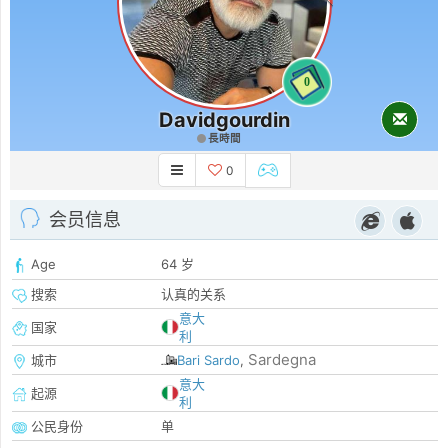
0
Davidgourdin
長時間
0
会员信息
Age
64 岁
搜索
认真的关系
意大
国家
利
Sardegna
城市
Bari Sardo
,
意大
起源
利
公民身份
单