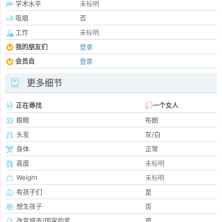
学术水平
未标明
吸烟
否
工作
未标明
我的朋友们
登录
会员自
登录
更多细节
正在尋找
一个女人
眼睛
布朗
头发
灰/白
身体
正常
高度
未标明
Weight
未标明
有孩子们
是
想生孩子
否
改变城市/国家的爱
是