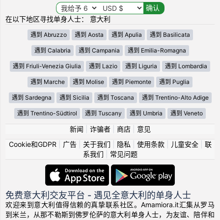
在以下地区寻找单身人士： 意大利
遇到 Abruzzo
遇到 Aosta
遇到 Apulia
遇到 Basilicata
遇到 Calabria
遇到 Campania
遇到 Emilia-Romagna
遇到 Friuli-Venezia Giulia
遇到 Lazio
遇到 Liguria
遇到 Lombardia
遇到 Marche
遇到 Molise
遇到 Piemonte
遇到 Puglia
遇到 Sardegna
遇到 Sicilia
遇到 Toscana
遇到 Trentino-Alto Adige
遇到 Trentino-Südtirol
遇到 Tuscany
遇到 Umbria
遇到 Veneto
新闻
|
诈骗者
|
商店
|
意见
Cookie和GDPR
|
广告
|
关于我们
|
隐私
|
使用条款
|
儿童安全
|
联
系我们
|
常见问题
免费意大利交友平台 - 遇见全意大利的单身人士
欢迎来到意大利值得信赖的真挚联系社区。Amamiora.it汇集从罗马
到米兰，从那不勒斯到佛罗伦萨的意大利单身人士，为友谊、陪伴和