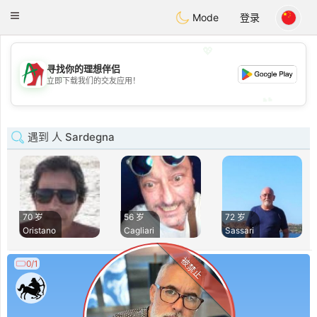
Amami
Ora
Toggle
Mode
登录
navigation
💖
寻找你的理想伴侣
💖
立即下载我们的交友应用！
💕
💕
遇到 人 Sardegna
70 岁
56 岁
72 岁
Oristano
Cagliari
Sassari
被禁止
0/1