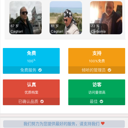
67 岁
61 岁
72 岁
Cagliari
Cagliari
Carbonia
免费
支持
%
100
100%免费
免费服务
倾听的管理员
认真
访客
优质档案
访问量很高
已确认品质
最佳
我们努力为您提供最好的服务，请支持我们