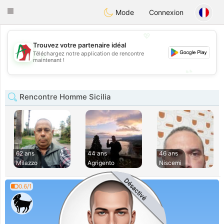
Amami
Ora
Toggle
Mode
Connexion
navigation
💖
Trouvez votre partenaire idéal
Téléchargez notre application de rencontre
💖
maintenant !
💕
💕
Rencontre Homme Sicilia
62 ans
44 ans
46 ans
Milazzo
Agrigento
Niscemi
Désactivé
0.6/1