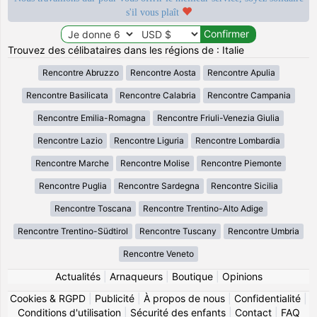
s'il vous plaît
Trouvez des célibataires dans les régions de : Italie
Rencontre Abruzzo
Rencontre Aosta
Rencontre Apulia
Rencontre Basilicata
Rencontre Calabria
Rencontre Campania
Rencontre Emilia-Romagna
Rencontre Friuli-Venezia Giulia
Rencontre Lazio
Rencontre Liguria
Rencontre Lombardia
Rencontre Marche
Rencontre Molise
Rencontre Piemonte
Rencontre Puglia
Rencontre Sardegna
Rencontre Sicilia
Rencontre Toscana
Rencontre Trentino-Alto Adige
Rencontre Trentino-Südtirol
Rencontre Tuscany
Rencontre Umbria
Rencontre Veneto
Actualités
|
Arnaqueurs
|
Boutique
|
Opinions
Cookies & RGPD
|
Publicité
|
À propos de nous
|
Confidentialité
|
Conditions d'utilisation
|
Sécurité des enfants
|
Contact
|
FAQ