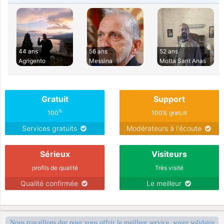
44 ans
56 ans
52 ans
Agrigento
Messina
Motta Sant Anas
Gratuit
Support
%
100
100% gratuit
Services gratuits
Modérateurs à l'écoute
Sérieux
Visiteurs
profils de qualité
Très visité
Qualité confirmée
Le meilleur
Nous travaillons dur pour vous offrir le meilleur service, soyez solidaire