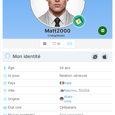
2
Matt2000
longtemps
51
Mon identité
Âge
54 ans
Ici pour
Relation sérieuse
Pays
Italie
Sicilia
Ville
Palermo
,
états-
Origine
Unis
État civil
Célibataire
Niveau academic
Non renseigné