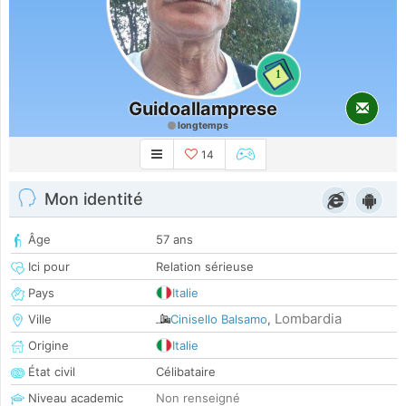
1
Guidoallamprese
longtemps
14
Mon identité
Âge
57 ans
Ici pour
Relation sérieuse
Pays
Italie
Lombardia
Ville
Cinisello Balsamo
,
Origine
Italie
État civil
Célibataire
Niveau academic
Non renseigné