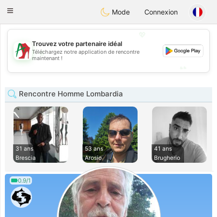
Amami
Ora
Toggle
Mode
Connexion
navigation
💖
Trouvez votre partenaire idéal
💖
Téléchargez notre application de rencontre
maintenant !
💕
💕
Rencontre Homme Lombardia
31 ans
53 ans
41 ans
Brescia
Arosio
Brugherio
0.9/1