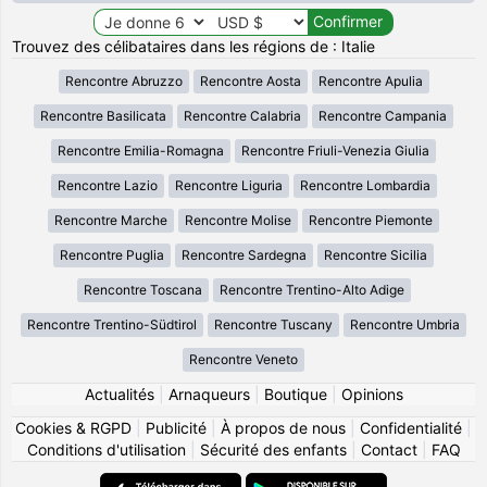
Trouvez des célibataires dans les régions de : Italie
Rencontre Abruzzo
Rencontre Aosta
Rencontre Apulia
Rencontre Basilicata
Rencontre Calabria
Rencontre Campania
Rencontre Emilia-Romagna
Rencontre Friuli-Venezia Giulia
Rencontre Lazio
Rencontre Liguria
Rencontre Lombardia
Rencontre Marche
Rencontre Molise
Rencontre Piemonte
Rencontre Puglia
Rencontre Sardegna
Rencontre Sicilia
Rencontre Toscana
Rencontre Trentino-Alto Adige
Rencontre Trentino-Südtirol
Rencontre Tuscany
Rencontre Umbria
Rencontre Veneto
Actualités
|
Arnaqueurs
|
Boutique
|
Opinions
Cookies & RGPD
|
Publicité
|
À propos de nous
|
Confidentialité
|
Conditions d'utilisation
|
Sécurité des enfants
|
Contact
|
FAQ