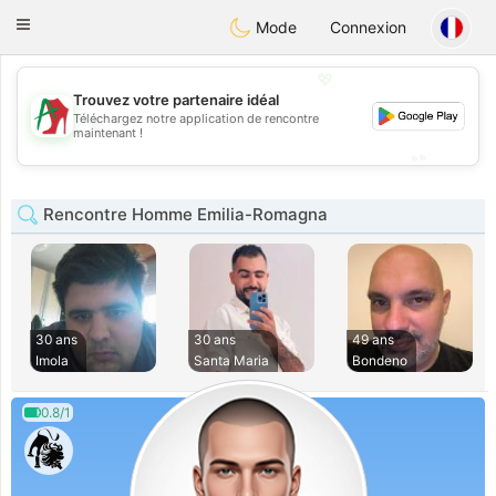
Amami
Ora
Toggle
Mode
Connexion
navigation
💖
Trouvez votre partenaire idéal
💖
Téléchargez notre application de rencontre
maintenant !
💕
💕
Rencontre Homme Emilia-Romagna
30 ans
30 ans
49 ans
Imola
Santa Maria
Bondeno
0.8/1