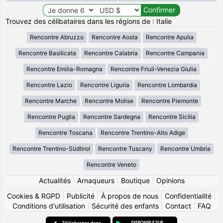
Trouvez des célibataires dans les régions de : Italie
Rencontre Abruzzo
Rencontre Aosta
Rencontre Apulia
Rencontre Basilicata
Rencontre Calabria
Rencontre Campania
Rencontre Emilia-Romagna
Rencontre Friuli-Venezia Giulia
Rencontre Lazio
Rencontre Liguria
Rencontre Lombardia
Rencontre Marche
Rencontre Molise
Rencontre Piemonte
Rencontre Puglia
Rencontre Sardegna
Rencontre Sicilia
Rencontre Toscana
Rencontre Trentino-Alto Adige
Rencontre Trentino-Südtirol
Rencontre Tuscany
Rencontre Umbria
Rencontre Veneto
Actualités
|
Arnaqueurs
|
Boutique
|
Opinions
Cookies & RGPD
|
Publicité
|
À propos de nous
|
Confidentialité
|
Conditions d'utilisation
|
Sécurité des enfants
|
Contact
|
FAQ