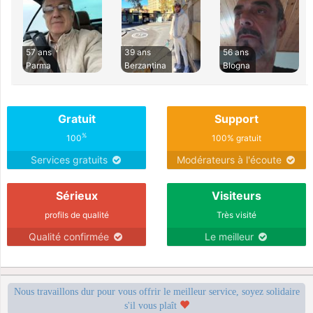
57 ans
39 ans
56 ans
Parma
Berzantina
Blogna
Gratuit
Support
%
100
100% gratuit
Services gratuits
Modérateurs à l'écoute
Sérieux
Visiteurs
profils de qualité
Très visité
Qualité confirmée
Le meilleur
Nous travaillons dur pour vous offrir le meilleur service, soyez solidaire
s'il vous plaît