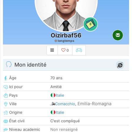
0
Oizirbaf56
longtemps
0
Mon identité
Âge
70 ans
Ici pour
Amitié
Pays
Italie
Emilia-Romagna
Ville
Comacchio
,
Origine
Italie
État civil
C'est compliqué
Niveau academic
Non renseigné