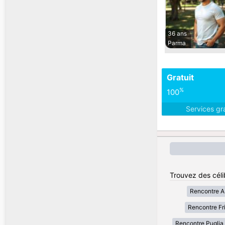
36 ans
Parma
Gratuit
%
100
Services gr
Trouvez des célib
Rencontre A
Rencontre Fri
Rencontre Puglia