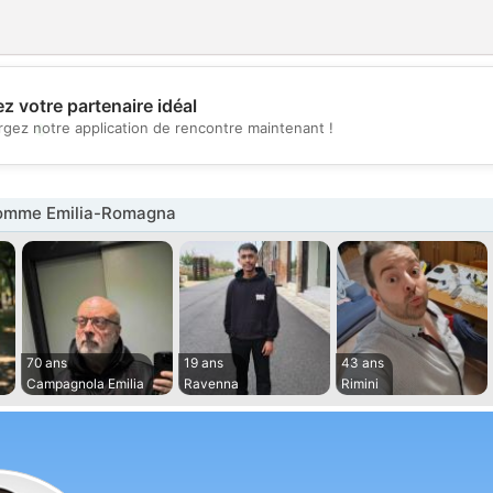
z votre partenaire idéal
💖
rgez notre application de rencontre maintenant !
💕
omme Emilia-Romagna
70 ans
19 ans
43 ans
Campagnola Emilia
Ravenna
Rimini