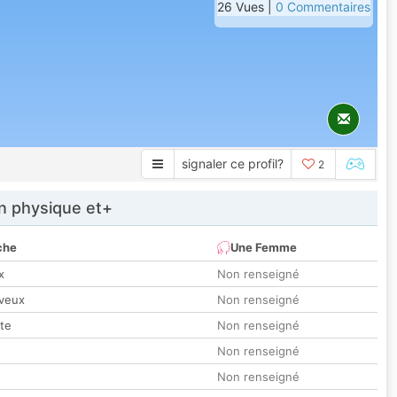
26 Vues |
0 Commentaires
signaler ce profil?
2
 physique et+
che
Une Femme
x
Non renseigné
veux
Non renseigné
tte
Non renseigné
Non renseigné
Non renseigné