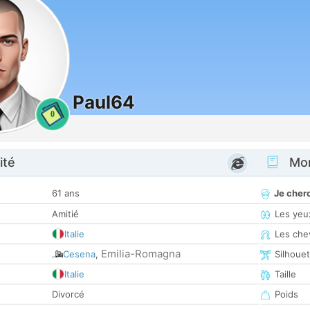
Paul64
0
ité
Mon
61 ans
Je cher
Amitié
Les yeu
Italie
Les che
Emilia-Romagna
Cesena
,
Silhoue
Italie
Taille
Divorcé
Poids