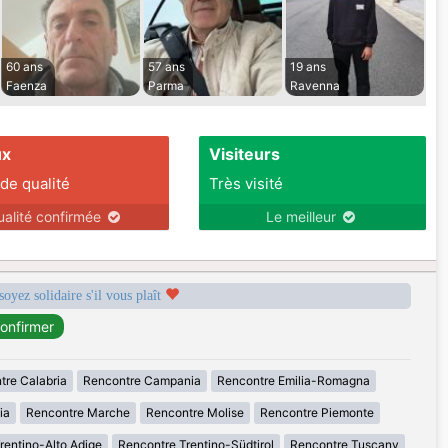
60 ans
57 ans
19 ans
Faenza
Parma
Ravenna
ux
Visiteurs
 de qualité
Très visité
ualité confirmée
Le meilleur
soyez solidaire s'il vous plaît
tre Calabria
Rencontre Campania
Rencontre Emilia-Romagna
ia
Rencontre Marche
Rencontre Molise
Rencontre Piemonte
rentino-Alto Adige
Rencontre Trentino-Südtirol
Rencontre Tuscany