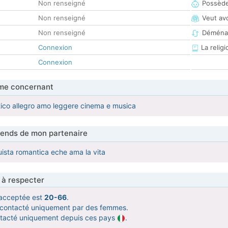
Non renseigné
Possède
Non renseigné
Veut av
Non renseigné
Déména
Connexion
La religi
Connexion
me concernant
ico allegro amo leggere cinema e musica
tends de mon partenaire
uista romantica eche ama la vita
 à respecter
acceptée est
20-66
.
e contacté uniquement par des femmes.
ntacté uniquement depuis ces pays
.