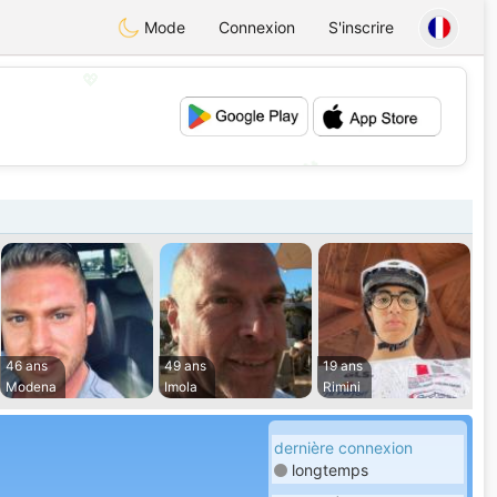
Mode
Connexion
S'inscrire
💖
💕
46 ans
49 ans
19 ans
Modena
Imola
Rimini
dernière connexion
longtemps