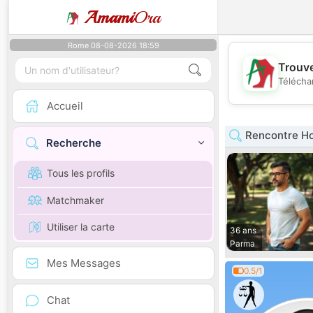
Amami
Ora
Rome 08-08-2026 18:59
Trouve
Télécha
Accueil
Rencontre H
Recherche
Tous les profils
Matchmaker
Utiliser la carte
36 ans
Parma
Mes Messages
0.5/1
Chat