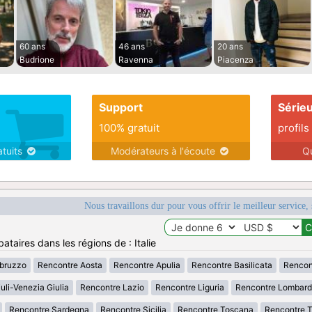
60 ans
46 ans
20 ans
Budrione
Ravenna
Piacenza
Support
Série
100% gratuit
profils
atuits
Modérateurs à l'écoute
Q
Nous travaillons dur pour vous offrir le meilleur service, 
ataires dans les régions de : Italie
bruzzo
Rencontre Aosta
Rencontre Apulia
Rencontre Basilicata
Rencon
uli-Venezia Giulia
Rencontre Lazio
Rencontre Liguria
Rencontre Lombard
Rencontre Sardegna
Rencontre Sicilia
Rencontre Toscana
Rencontre T