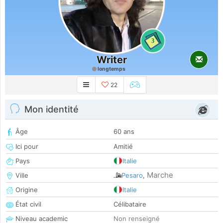
3
Writer
longtemps
22
Mon identité
Âge
60 ans
Ici pour
Amitié
Pays
Italie
Marche
Ville
Pesaro
,
Origine
Italie
État civil
Célibataire
Niveau academic
Non renseigné