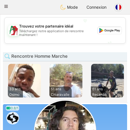
Amami
Ora
Toggle
Mode
Connexion
navigation
💖
Trouvez votre partenaire idéal
Téléchargez notre application de rencontre
💖
maintenant !
💕
💕
Rencontre Homme Marche
33 ans
51 ans
61 ans
Osimo
Chiaravalle
Recanati
0.8/1