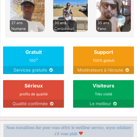
27 ans
30 ans
35 ans
Numana
Centobuchi
Fano
Gratuit
Support
%
100
100% gratuit
Services gratuits
Modérateurs à l'écoute
Sérieux
Visiteurs
profils de qualité
Très visité
Qualité confirmée
Le meilleur
Nous travaillons dur pour vous offrir le meilleur service, soyez solidaire
s'il vous plaît