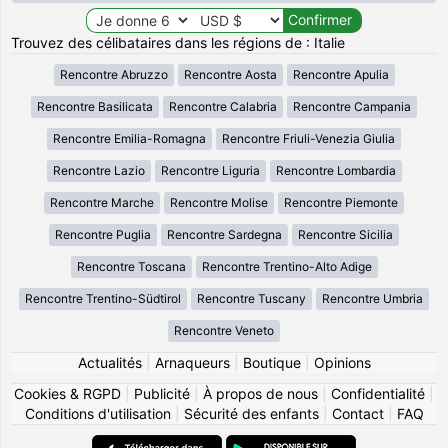
Trouvez des célibataires dans les régions de : Italie
Rencontre Abruzzo
Rencontre Aosta
Rencontre Apulia
Rencontre Basilicata
Rencontre Calabria
Rencontre Campania
Rencontre Emilia-Romagna
Rencontre Friuli-Venezia Giulia
Rencontre Lazio
Rencontre Liguria
Rencontre Lombardia
Rencontre Marche
Rencontre Molise
Rencontre Piemonte
Rencontre Puglia
Rencontre Sardegna
Rencontre Sicilia
Rencontre Toscana
Rencontre Trentino-Alto Adige
Rencontre Trentino-Südtirol
Rencontre Tuscany
Rencontre Umbria
Rencontre Veneto
Actualités
|
Arnaqueurs
|
Boutique
|
Opinions
Cookies & RGPD
|
Publicité
|
À propos de nous
|
Confidentialité
|
Conditions d'utilisation
|
Sécurité des enfants
|
Contact
|
FAQ