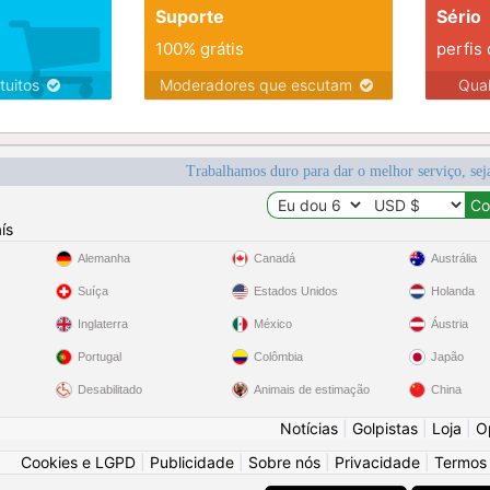
Suporte
Sério
100% grátis
perfis
tuitos
Moderadores que escutam
Qua
Trabalhamos duro para dar o melhor serviço, sej
ís
Alemanha
Canadá
Austrália
Suíça
Estados Unidos
Holanda
Inglaterra
México
Áustria
Portugal
Colômbia
Japão
Desabilitado
Animais de estimação
China
Notícias
|
Golpistas
|
Loja
|
O
Cookies e LGPD
|
Publicidade
|
Sobre nós
|
Privacidade
|
Termos