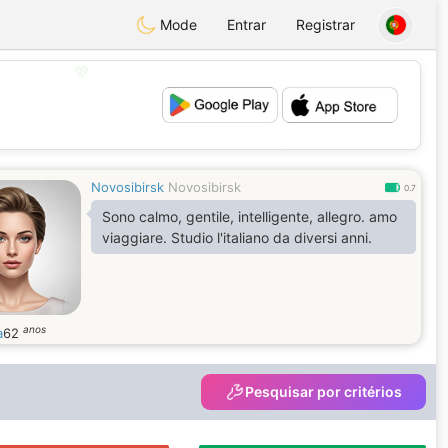
Mode
Entrar
Registrar
💖
💕
Novosibirsk
Novosibirsk
0.7
Sono calmo, gentile, intelligente, allegro. amo
viaggiare. Studio l'italiano da diversi anni.
anos
a
62
Pesquisar por critérios