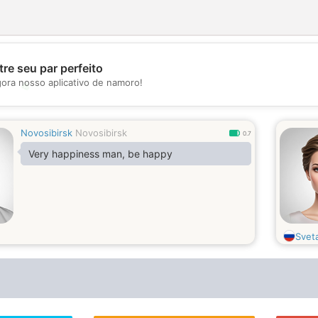
re seu par perfeito
gora nosso aplicativo de namoro!
💖
💕
Novosibirsk
Novosibirsk
0.7
Very happiness man, be happy
Svet