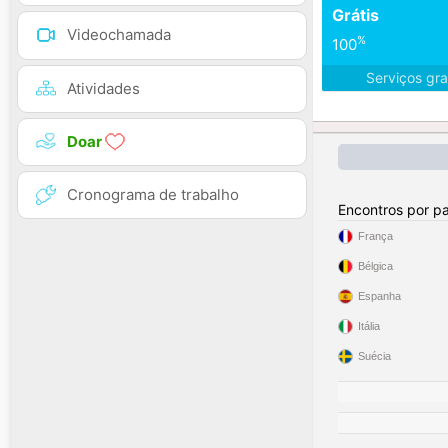
Grátis
Videochamada
%
100
Serviços gra
Atividades
Doar
Cronograma de trabalho
Encontros por pa
França
Bélgica
Espanha
Itália
Suécia