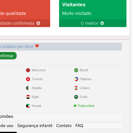
Visitantes
 de qualidade
Muito visitado
lidade confirmada
O melhor
a solidário por favor
Marrocos
Brasil
Tunísia
Filipinas
Argélia
Líbano
Egito
Golfo
Kuwait
Toda a lista
piniões
 de uso
|
Segurança infantil
|
Contato
|
FAQ