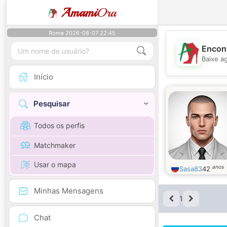
Amami
Ora
Rome 2026-08-07 22:45
Encont
Baixe a
Início
Pesquisar
Todos os perfis
Matchmaker
Usar o mapa
anos
Sasa83
42
Minhas Mensagens
1
Chat