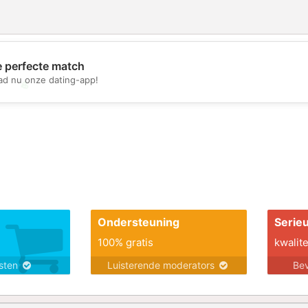
e perfecte match
d nu onze dating-app!
💖
💕
Ondersteuning
Serie
100% gratis
kwalite
nsten
Luisterende moderators
Bev