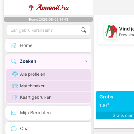
Amami
Ora
Rome 2026-08-08 14:43
Vind j
Downloa
Home
Zoeken
Alle profielen
Matchmaker
Gratis
Kaart gebruiken
%
100
Mijn Berichten
Gratis die
Chat