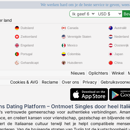
We werken hard om je de beste service te geven, wees
r land
Duitsland
Canada
Australië
Zwitserland
Verenigde Staten
Nederland
Engeland
Mexico
Oostenrijk
Portugal
Colombia
Japan
Gehandicapt
Huisdieren
China
Nieuws
|
Oplichters
|
Winkel
|
Cookies & AVG
|
Reclame
|
Over ons
|
Privacy
|
Gebruiksvoorw
ans Dating Platform – Ontmoet Singles door heel Itali
ië's vertrouwde gemeenschap voor authentieke verbindingen. Amami
nce, en creëert kansen voor vriendschap, gezelschap en blijvende rel
ert de Italiaanse cultuur terwijl het je helpt compatibele men
rderen. Van de bruisende straten van Turijn tot de kustschoonheid v