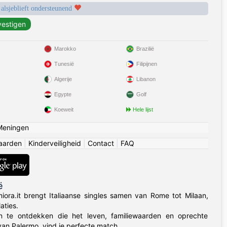
 alsjeblieft ondersteunend
Marokko
Brazilië
Tunesië
Filipijnen
Algerije
Libanon
Egypte
Golf
Koeweit
Hele lijst
Meningen
aarden
|
Kinderveiligheid
|
Contact
|
FAQ
ë
ora.it brengt Italiaanse singles samen van Rome tot Milaan,
aties.
sen te ontdekken die het leven, familiewaarden en oprechte
an Palermo, vind je perfecte match.