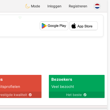
Mode
Inloggen
Registreren
💖
💕
us
Bezoekers
itsprofielen
Veel bezocht
estigde kwaliteit
Het beste