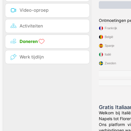
Video-oproep
Ontmoetingen pe
Activiteiten
Frankrijk
België
Doneren
Spanje
Italië
Werk tijdlijn
Zweden
Gratis Italia
Welkom bij Ital
Napels tot Flore
Ons platform vi
verbindingen waa