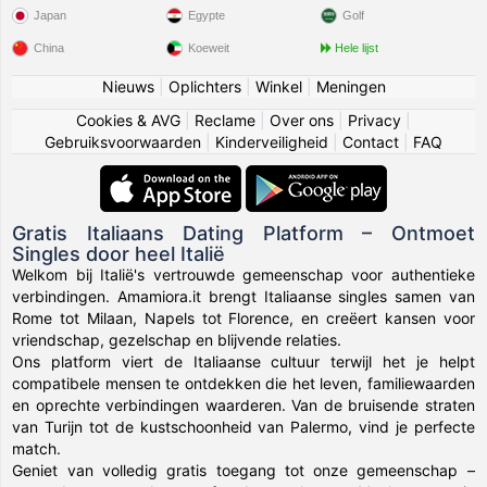
Japan
Egypte
Golf
China
Koeweit
Hele lijst
Nieuws
|
Oplichters
|
Winkel
|
Meningen
Cookies & AVG
|
Reclame
|
Over ons
|
Privacy
|
Gebruiksvoorwaarden
|
Kinderveiligheid
|
Contact
|
FAQ
Gratis Italiaans Dating Platform – Ontmoet
Singles door heel Italië
Welkom bij Italië's vertrouwde gemeenschap voor authentieke
verbindingen. Amamiora.it brengt Italiaanse singles samen van
Rome tot Milaan, Napels tot Florence, en creëert kansen voor
vriendschap, gezelschap en blijvende relaties.
Ons platform viert de Italiaanse cultuur terwijl het je helpt
compatibele mensen te ontdekken die het leven, familiewaarden
en oprechte verbindingen waarderen. Van de bruisende straten
van Turijn tot de kustschoonheid van Palermo, vind je perfecte
match.
Geniet van volledig gratis toegang tot onze gemeenschap –