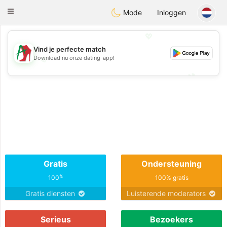
Amami
Ora
Toggle
Mode
Inloggen
navigation
💖
Vind je perfecte match
Download nu onze dating-app!
💖
💕
💕
Gratis
Ondersteuning
%
100
100% gratis
Gratis diensten
Luisterende moderators
Serieus
Bezoekers