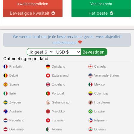
kwaliteitsprofielen
Veel bezocht
Bevestigde kwaliteit
Het beste
We werken hard om je de beste service te geven, wees alsjeblieft
ondersteunend
Ontmoetingen per land
Frankrijk
Duitsland
Canada
België
Zwitserland
Verenigde Staten
Spanje
Engeland
Mexico
Italië
Portugal
Colombia
Zweden
Gehandicapt
Huisdieren
Australië
Marokko
Brazilië
Nederland
Tunesië
Filipijnen
Oostenrijk
Algerije
Libanon