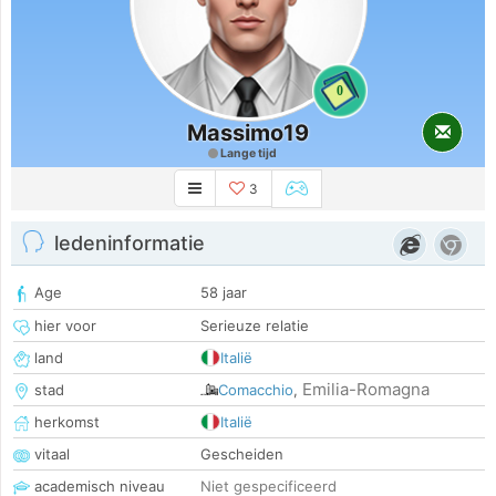
0
Massimo19
Lange tijd
3
ledeninformatie
Age
58 jaar
hier voor
Serieuze relatie
land
Italië
Emilia-Romagna
stad
Comacchio
,
herkomst
Italië
vitaal
Gescheiden
academisch niveau
Niet gespecificeerd