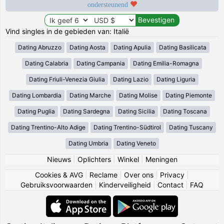
ondersteunend
Vind singles in de gebieden van: Italië
Dating Abruzzo
Dating Aosta
Dating Apulia
Dating Basilicata
Dating Calabria
Dating Campania
Dating Emilia-Romagna
Dating Friuli-Venezia Giulia
Dating Lazio
Dating Liguria
Dating Lombardia
Dating Marche
Dating Molise
Dating Piemonte
Dating Puglia
Dating Sardegna
Dating Sicilia
Dating Toscana
Dating Trentino-Alto Adige
Dating Trentino-Südtirol
Dating Tuscany
Dating Umbria
Dating Veneto
Nieuws
|
Oplichters
|
Winkel
|
Meningen
Cookies & AVG
|
Reclame
|
Over ons
|
Privacy
|
Gebruiksvoorwaarden
|
Kinderveiligheid
|
Contact
|
FAQ