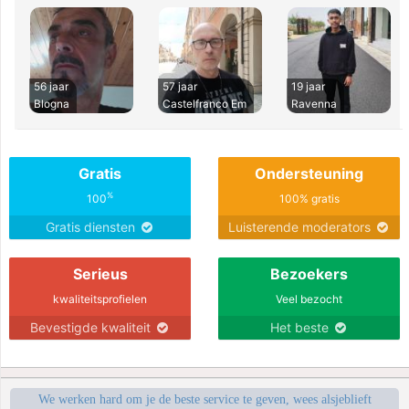
56 jaar
57 jaar
19 jaar
Blogna
Castelfranco Em
Ravenna
Gratis
Ondersteuning
%
100
100% gratis
Gratis diensten
Luisterende moderators
Serieus
Bezoekers
kwaliteitsprofielen
Veel bezocht
Bevestigde kwaliteit
Het beste
We werken hard om je de beste service te geven, wees alsjeblieft