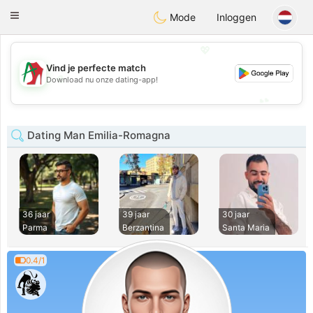
Amami
Ora
Toggle
Mode
Inloggen
navigation
💖
Vind je perfecte match
💖
Download nu onze dating-app!
💕
💕
Dating Man Emilia-Romagna
36 jaar
39 jaar
30 jaar
Parma
Berzantina
Santa Maria
0.4/1