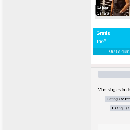
63 jaar
Carrara
Gratis
%
100
Gratis die
Vind singles in d
Dating Abruz
Dating Laz