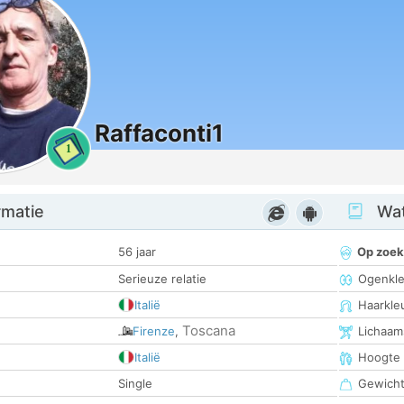
Raffaconti1
1
rmatie
Wat
56 jaar
Op zoek
Serieuze relatie
Ogenkle
Italië
Haarkle
Toscana
Firenze
,
Lichaam
Italië
Hoogte
Single
Gewich