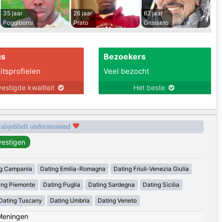
35 jaar
26 jaar
62 jaar
Poggibonsi
Prato
Grosseto
us
Bezoekers
itsprofielen
Veel bezocht
estigde kwaliteit
Het beste
 alsjeblieft ondersteunend
g Campania
Dating Emilia-Romagna
Dating Friuli-Venezia Giulia
ing Piemonte
Dating Puglia
Dating Sardegna
Dating Sicilia
Dating Tuscany
Dating Umbria
Dating Veneto
Meningen