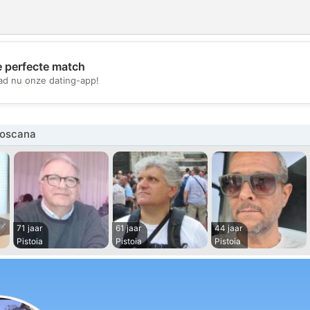
e perfecte match
💖
d nu onze dating-app!
💕
Toscana
71 jaar
61 jaar
44 jaar
Pistoia
Pistoia
Pistoia