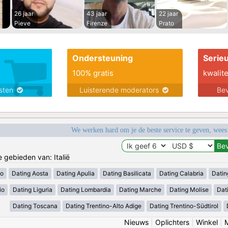
26 jaar
43 jaar
22 jaar
Pieve
Firenze
Prato
Ondersteuning
Serie
100% gratis
kwalite
nsten
Luisterende moderators
Bev
We werken hard om je de beste service te geven, wees
e gebieden van: Italië
zo
Dating Aosta
Dating Apulia
Dating Basilicata
Dating Calabria
Datin
io
Dating Liguria
Dating Lombardia
Dating Marche
Dating Molise
Dat
Dating Toscana
Dating Trentino-Alto Adige
Dating Trentino-Südtirol
Nieuws
|
Oplichters
|
Winkel
|