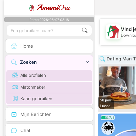
Amami
Ora
Rome 2026-08-07 03:16
Vind j
Downloa
Home
Dating Man 
Zoeken
Alle profielen
Matchmaker
Kaart gebruiken
58 jaar
Lucca
Mijn Berichten
0.7/1
Chat