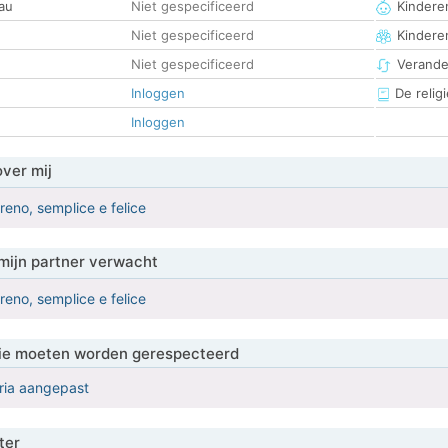
au
Niet gespecificeerd
Kinderen
Niet gespecificeerd
Kindere
Niet gespecificeerd
Verander
Inloggen
De religi
Inloggen
over mij
eno, semplice e felice
mijn partner verwacht
eno, semplice e felice
 die moeten worden gerespecteerd
eria aangepast
ter